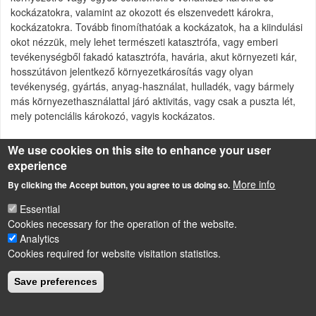
kockázatokra, valamint az okozott és elszenvedett károkra,
kockázatokra. Tovább finomíthatóak a kockázatok, ha a kiindulási
okot nézzük, mely lehet természeti katasztrófa, vagy emberi
tevékenységből fakadó katasztrófa, havária, akut környezeti kár,
hosszútávon jelentkező környezetkárosítás vagy olyan
tevékenység, gyártás, anyag-használat, hulladék, vagy bármely
más környezethasználattal járó aktivitás, vagy csak a puszta lét,
mely potenciális károkozó, vagyis kockázatos.
We use cookies on this site to enhance your user
experience
LÁBLÉC
Impressum
More info
By clicking the Accept button, you agree to us doing so.
Powered by
Drupal
Essential
Cookies necessary for the operation of the website.
Analytics
Cookies required for website visitation statistics.
Save preferences