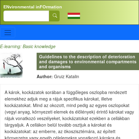
Skip to main content
ENvironmental inFOrmation
Search
E-learning: Basic knowledge
Guidelines to the description of deterioration
and damages to environmental compartments
and organisms
Author:
Gruiz Katalin
A károk, kockázatok sorában a függőleges oszlopba rendezett
elemekhez adjuk meg a rájuk specifikus károkat, illetve
kockázatokat. Mind az okozott, mind pedig az egyes oszlopokat
(vegyi anyag, környezeti elemek és élőlények) érintő károkat vagy
rájuk vonatkozó veszélyeket, kockázatokat ezekben a cellákban
tárgyaljuk. A cellákon belül tovább osztjuk a károkat és
kockázatokat: az emberre, az ökoszisztémára, az épített
környezetre vagy egyéb célelemekre vonatkozó károkra és