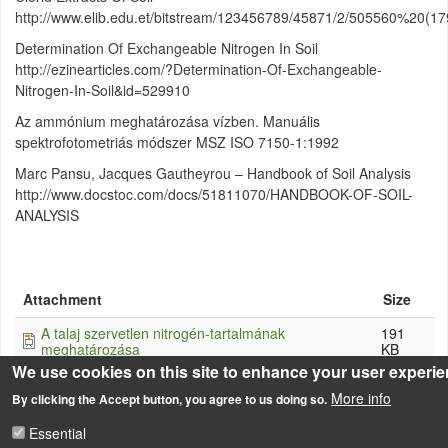
http://www.elib.edu.et/bitstream/123456789/45871/2/505560%20(17
Determination Of Exchangeable Nitrogen In Soil
http://ezinearticles.com/?Determination-Of-Exchangeable-
Nitrogen-In-Soil&id=529910
Az ammónium meghatározása vízben. Manuális
spektrofotometriás módszer MSZ ISO 7150-1:1992
Marc Pansu, Jacques Gautheyrou – Handbook of Soil Analysis
http://www.docstoc.com/docs/51811070/HANDBOOK-OF-SOIL-
ANALYSIS
Attachment
Size
A talaj szervetlen nitrogén-tartalmának
191
meghatározása
KB
We use cookies on this site to enhance your user experi
More info
By clicking the Accept button, you agree to us doing so.
Essential
LÁBLÉC