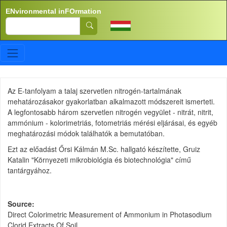
Skip to main content
ENvironmental inFOrmation
Search
Az E-tanfolyam a talaj szervetlen nitrogén-tartalmának
mehatározásakor gyakorlatban alkalmazott módszereit ismerteti.
A legfontosabb három szervetlen nitrogén vegyület - nitrát, nitrit,
ammónium - kolorimetriás, fotometriás mérési eljárásai, és egyéb
meghatározási módok találhatók a bemutatóban.
Ezt az előadást Őrsi Kálmán M.Sc. hallgató készítette, Gruiz
Katalin "Környezeti mikrobiológia és biotechnológia" című
tantárgyához.
Source
Direct Colorimetric Measurement of Ammonium in Photasodium
Clorid Extracts Of Soil