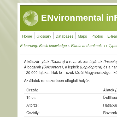
Skip to main content
ENvironmental in
Home
Glossary
Databases
Maps
Photos
E-lea
E-learning: Basic knowledge
>
Plants and animals >> Type
A kétszárnyúak
(Diptera)
a rovarok osztályának
(Insecta
A bogarak
(Coleoptera)
, a lepkék
(Lepidoptera)
és a há
120 000 fajukat írták le – ezek közül Magyarországon kör
Az állatok rendszerében elfoglalt helyük:
Ország:
Állatok
(
Törzs:
Ízeltláb
Altörzs:
Hatláb
Osztály:
Rovaro