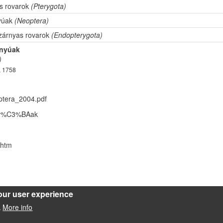
s rovarok
(Pterygota)
yúak
(Neoptera)
szárnyas rovarok
(Endopterygota)
rnyúak
)
, 1758
iptera_2004.pdf
rny%C3%BAak
.htm
our user experience
More info
.