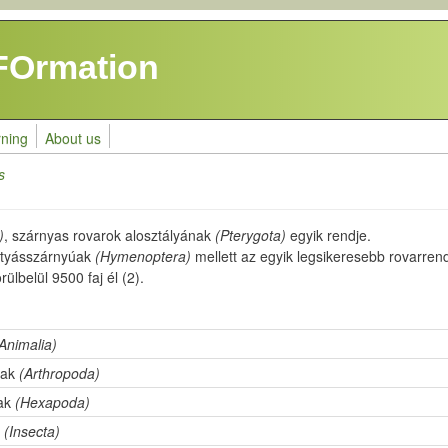
FOrmation
rning
About us
s
)
, szárnyas rovarok alosztályának
(Pterygota)
egyik rendje.
rtyásszárnyúak
(Hymenoptera)
mellett az egyik legsikeresebb rovarren
ülbelül 9500 faj él (2).
Animalia)
úak
(Arthropoda)
úak
(Hexapoda)
k
(Insecta)