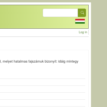
Search
User acc
Log in
d, melyet hatalmas fajszámuk bizonyít: idáig mintegy