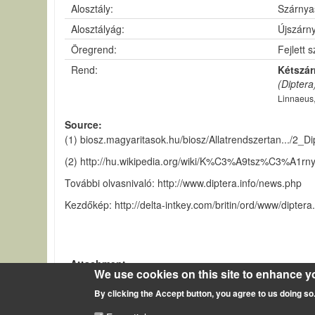
Alosztály:
Szárnya
Alosztályág:
Újszárn
Öregrend:
Fejlett 
Rend:
Kétszá
(Diptera
Linnaeus
Source
(1) biosz.magyaritasok.hu/biosz/Allatrendszertan.../2_D
(2) http://hu.wikipedia.org/wiki/K%C3%A9tsz%C3%A1
További olvasnivaló: http://www.diptera.info/news.php
Kezdőkép: http://delta-intkey.com/britin/ord/www/diptera
Attachment
We use cookies on this site to enhance y
Diptera - kétszárnyúak
By clicking the Accept button, you agree to us doing so