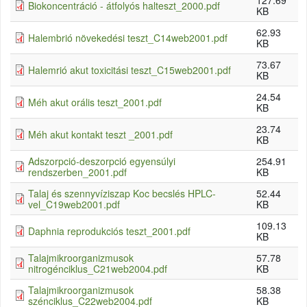
127.69
Biokoncentráció - átfolyós halteszt_2000.pdf
KB
62.93
Halembrió növekedési teszt_C14web2001.pdf
KB
73.67
Halemrió akut toxicitási teszt_C15web2001.pdf
KB
24.54
Méh akut orális teszt_2001.pdf
KB
23.74
Méh akut kontakt teszt _2001.pdf
KB
Adszorpció-deszorpció egyensúlyi
254.91
rendszerben_2001.pdf
KB
Talaj és szennyvíziszap Koc becslés HPLC-
52.44
vel_C19web2001.pdf
KB
109.13
Daphnia reprodukciós teszt_2001.pdf
KB
Talajmikroorganizmusok
57.78
nitrogénciklus_C21web2004.pdf
KB
Talajmikroorganizmusok
58.38
szénciklus_C22web2004.pdf
KB