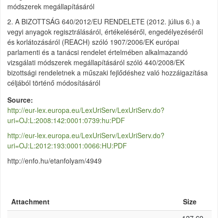
módszerek megállapításáról
2. A BIZOTTSÁG 640/2012/EU RENDELETE (2012. július 6.) a
vegyi anyagok regisztrálásáról, értékeléséről, engedélyezéséről
és korlátozásáról (REACH) szóló 1907/2006/EK európai
parlamenti és a tanácsi rendelet értelmében alkalmazandó
vizsgálati módszerek megállapításáról szóló 440/2008/EK
bizottsági rendeletnek a műszaki fejlődéshez való hozzáigazítása
céljából történő módosításáról
Source
http://eur-lex.europa.eu/LexUriServ/LexUriServ.do?
uri=OJ:L:2008:142:0001:0739:hu:PDF
http://eur-lex.europa.eu/LexUriServ/LexUriServ.do?
uri=OJ:L:2012:193:0001:0066:HU:PDF
http://enfo.hu/etanfolyam/4949
Attachment
Size