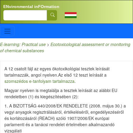
Skip to main content
ENvironmental inFOrmation
Search
E-learning: Practical use
>
Ecotoxicological assessment or monitoring
of chemical substances
A 12 csatolt fájl az egyes ökotoxikológiai tesztek leírását
tartalmazzák, angol nyelven.Az első 12 teszt leírását a
szomszédos e-tanfolyam tartalmazza
.
Magyar nyelven is megtalálja a tesztek leírását az alábbi EU
rendeletben (1) és kiegészítésében (2):
1. A BIZOTTSÁG 440/2008/EK RENDELETE (2008. május 30.) a
vegyi anyagok regisztrálásáról, értékeléséről, engedélyezéséről
és korlátozásáról (REACH) szóló 1907/2006/EK európai
parlamenti és a tanácsi rendelet értelmében alkalmazandó
vizsgálati