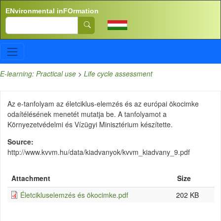
Skip to main content
ENvironmental inFOrmation
Search
E-learning: Practical use
>
Life cycle assessment
Az e-tanfolyam az életciklus-elemzés és az európai ökocimke
odaítélésének menetét mutatja be. A tanfolyamot a
Környezetvédelmi és Vízügyi Minisztérium készítette.
Source
http://www.kvvm.hu/data/kiadvanyok/kvvm_kiadvany_9.pdf
Attachment
Size
Életcikluselemzés és ökocimke.pdf
202 KB