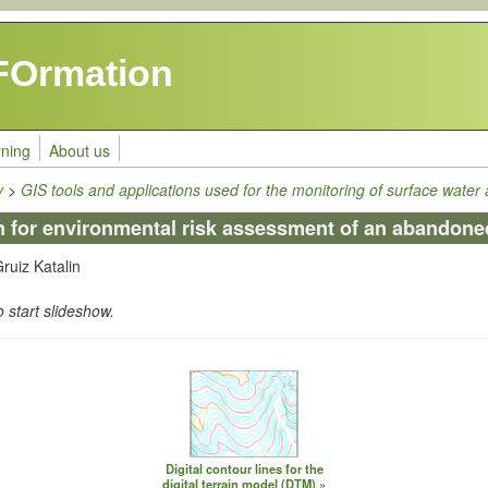
FOrmation
rning
About us
y
>
GIS tools and applications used for the monitoring of surface wate
ion for environmental risk assessment of an abandone
ruiz Katalin
o start slideshow.
Digital contour lines for the
digital terrain model (DTM)