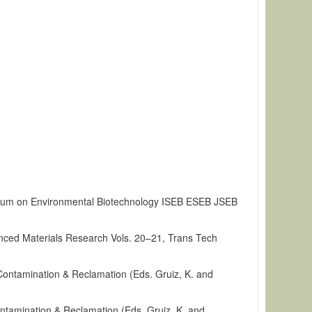
mposium on Environmental Biotechnology ISEB ESEB JSEB
vanced Materials Research Vols. 20–21, Trans Tech
 Contamination & Reclamation (Eds. Gruiz, K. and
Contamination & Reclamation (Eds. Gruiz, K. and