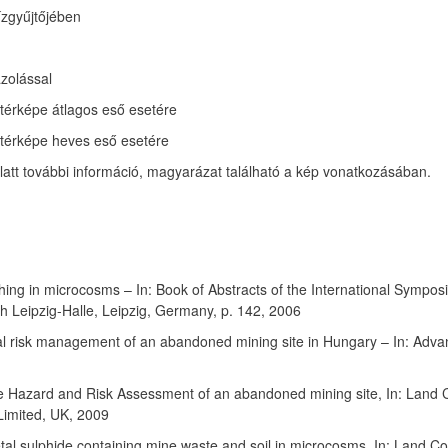
ízgyűjtőjében
ázolással
 térképe átlagos eső esetére
s térképe heves eső esetére
latt további információ, magyarázat található a kép vonatkozásában.
eaching in microcosms – In: Book of Abstracts of the International Sy
 Leipzig-Halle, Leipzig, Germany, p. 142, 2006
mental risk management of an abandoned mining site in Hungary – In: Ad
tive Hazard and Risk Assessment of an abandoned mining site, In: Land
Limited, UK, 2009
metal sulphide containing mine waste and soil in microcosms, In: Land 