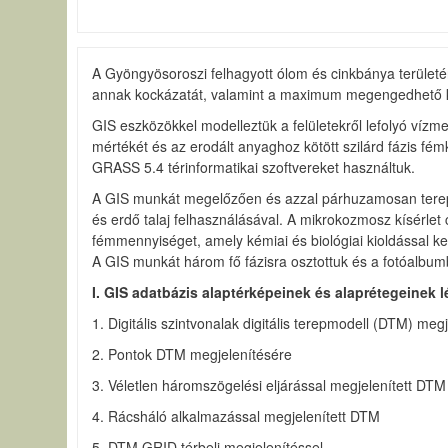
A Gyöngyösoroszi felhagyott ólom és cinkbánya területé
annak kockázatát, valamint a maximum megengedhető kib
GIS eszközökkel modelleztük a felületekről lefolyó vízmen
mértékét és az erodált anyaghoz kötött szilárd fázis f
GRASS 5.4 térinformatikai szoftvereket használtuk.
A GIS munkát megelőzően és azzal párhuzamosan terepi 
és erdő talaj felhasználásával. A mikrokozmosz kísérlet
fémmennyiséget, amely kémiai és biológiai kioldással 
A GIS munkát három fő fázisra osztottuk és a fotóalbum
I. GIS adatbázis alaptérképeinek és alaprétegeinek 
1. Digitális szintvonalak digitális terepmodell (DTM) me
2. Pontok DTM megjelenítésére
3. Véletlen háromszögelési eljárással megjelenített DTM
4. Rácsháló alkalmazással megjelenített DTM
5. DTM GRID térbeli megjelenítéssel