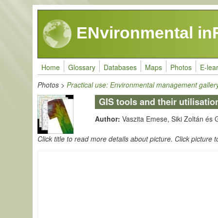
Skip to main content
ENvironmental in
Home
Glossary
Databases
Maps
Photos
E-lea
Photos
>
Practical use: Environmental management galler
GIS tools and their utilisat
Author:
Vaszita Emese, Siki Zoltán és G
Click title to read more details about picture. Click picture t