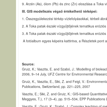
9. Arzén (As), ólom (Pb) és zinc (Zn) eloszlása a Toka v
III. GIS modellezés végső értékelhető térképei:
1. Összegyülekezési térkép vízlefolyásokkal, térbeli ábr
2. A Toka patak északi vízgyűjtőjének tematikus eróziós
3. A Toka patak északi vízgyűjtőjének tematikus erózió
A fotóalbum egyes képeira kattintva, a Részletek pont a
Source
Gruiz, K.; Vaszita, E. and Szabó, J.: Modelling of biol
2006, 9–14 July, UFZ Centre for Environmental Research
Gruiz, K., Vaszita, E., Siki, Z. and Feigl, V.: Environ
Publications, Switzerland, pp. 221–225, 2007
Vaszita, E.; Siki, Z. and Gruiz, K.: GIS-based Quantita
Meggyes, T.), 17 (3–4), pp. 515–534, EPP Publications 
Vaszita, E.; Gruiz, K.; Szabó, J.: Complex leaching of 