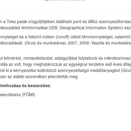
n a Toka patak vízgyűjtőjében található pont és diffúz szennyezőforrá
ocsátást térinformatikai (GIS: Geographical Information System) eszk
nyiséget és a felszíni vízben (runoff) oldott fémmennyiséget, valamint 
émkibocsátását. (Gruiz és munkatársai, 2007, 2009; Vaszita és munkatá
felmérést, mintavételezést, adatgyűjtést folytattunk és mikrokozmo
 célja az volt, hogy meghatározzuk az egységnyi területre eső éves átl
kerül ki a környezetbe különböző szennyezettségű meddőanyagból (Grui
ban az alábbi sorrendben jelenítettük meg:
létrehozása és beszerzése
:
gjelenítésére (FÖMI)