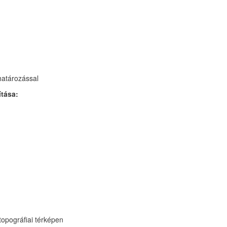
határozással
ítása:
 topográfiai térképen