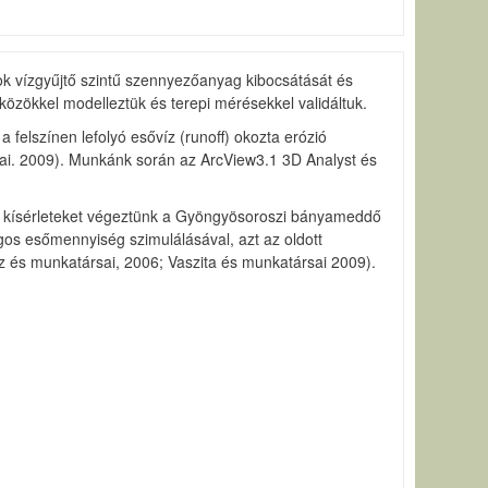
sok vízgyűjtő szintű szennyezőanyag kibocsátását és
özökkel modelleztük és terepi mérésekkel validáltuk.
a felszínen lefolyó esővíz (runoff) okozta erózió
rsai. 2009). Munkánk során az ArcView3.1 3D Analyst és
sz kísérleteket végeztünk a Gyöngyösoroszi bányameddő
agos esőmennyiség szimulálásával, azt az oldott
z és munkatársai, 2006; Vaszita és munkatársai 2009).