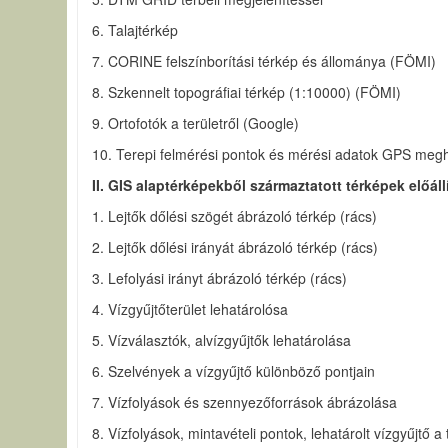
6. Talajtérkép
7. CORINE felszínborítási térkép és állománya (FÖMI)
8. Szkennelt topográfiai térkép (1:10000) (FÖMI)
9. Ortofotók a területről (Google)
10. Terepi felmérési pontok és mérési adatok GPS meg
II. GIS alaptérképekből származtatott térképek előáll
1. Lejtők dőlési szögét ábrázoló térkép (rács)
2. Lejtők dőlési irányát ábrázoló térkép (rács)
3. Lefolyási irányt ábrázoló térkép (rács)
4. Vízgyűjtőterület lehatárolósa
5. Vízválasztók, alvízgyűjtők lehatárolása
6. Szelvények a vízgyűjtő különböző pontjain
7. Vízfolyások és szennyezőforrások ábrázolása
8. Vízfolyások, mintavételi pontok, lehatárolt vízgyűjtő a