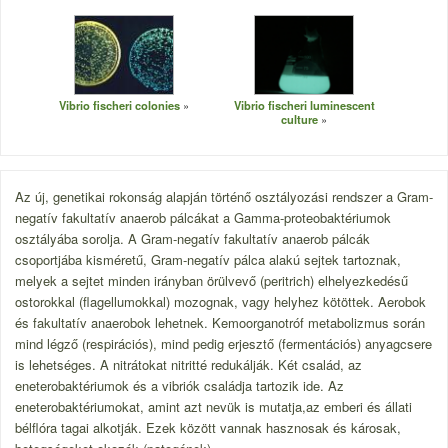
Vibrio fischeri colonies
Vibrio fischeri luminescent
culture
Az új, genetikai rokonság alapján történő osztályozási rendszer a G
ram-
negatív fakultatív anaerob pálcákat a Gamma-proteobaktériumok
osztályába sorolja. A Gram-negatív fakultatív anaerob pálcák
csoportjába kisméretű, Gram-negatív pálca alakú sejtek tartoznak,
melyek a sejtet minden irányban örülvevő (peritrich) elhelyezkedésű
ostorokkal (flagellumokkal) mozognak, vagy helyhez kötöttek. Aerobok
és fakultatív anaerobok lehetnek. Kemoorganotróf metabolizmus során
mind légző (respirációs), mind pedig erjesztő (fermentációs) anyagcsere
is lehetséges. A nitrátokat nitritté redukálják. Két család, az
eneterobaktériumok és a vibriók családja tartozik ide. Az
eneterobaktériumokat, amint azt nevük is mutatja,az emberi és állati
bélflóra tagai alkotják. Ezek között vannak hasznosak és károsak,