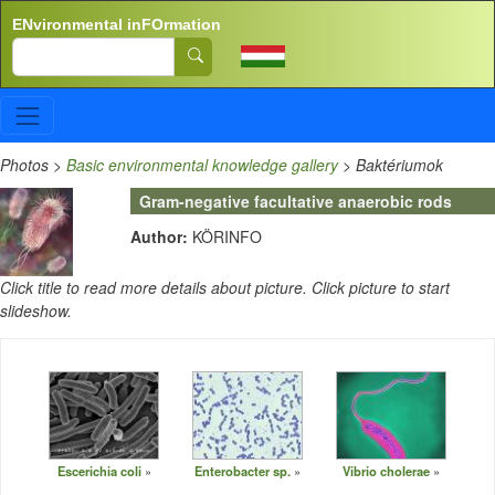
Skip to main content
ENvironmental inFOrmation
Search
Photos
>
Basic environmental knowledge gallery
>
Baktériumok
Gram-negative facultative anaerobic rods
Author:
KÖRINFO
Click title to read more details about picture. Click picture to start
slideshow.
Escerichia coli
Enterobacter sp.
Vibrio cholerae