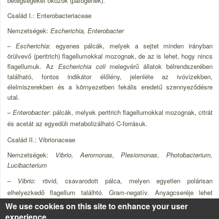
betegségeket okozók (patogének).
Család I.: Enterobacteriaceae
Nemzetségek:
Escherichia, Enterobacter
–
Escherichia
: egyenes pálcák, melyek a sejtet minden irányban
örülvevő (peritrich) flagellumokkal mozognak, de az is lehet, hogy nincs
flagellumuk. Az
Escherichia coli
melegvérű állatok bélrendszerében
található, fontos indikátor élőlény, jelenléte az ivóvizekben,
élelmiszerekben és a környezetben fekális eredetű szennyeződésre
utal.
–
Enterobacter
: pálcák, melyek peritrich flagellumokkal mozognak, citrát
és acetát az egyedüli metabolizálható C-forrásuk.
Család II.: Vibrionaceae
Nemzetségek:
Vibrio, Aeromonas, Plesiomonas, Photobacterium,
Lucibacterium
– Vibrio:
rövid, csavarodott pálca, melyen egyetlen polárisan
elhelyezkedő flagellum találhtó. Gram-negatív. Anyagcseréje lehet
fermentatív vagy oxidatív is. Fakultatív anaerob. A
Vibrio
fischeri
fajt
We use cookies on this site to enhance your user
experience
ökotoxikológiai tesztekben tesztorganizmusként alkalmazzák.