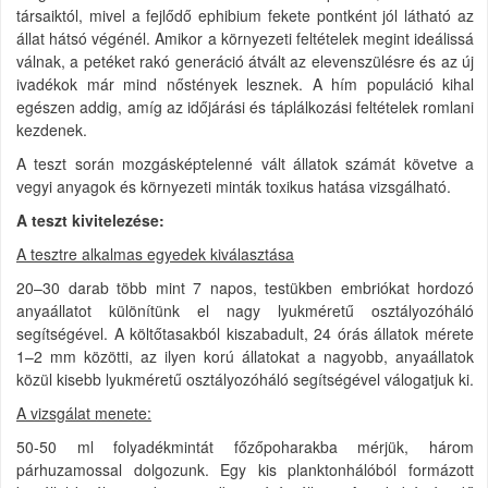
társaiktól, mivel a fejlődő ephibium fekete pontként jól látható az
állat hátsó végénél. Amikor a környezeti feltételek megint ideálissá
válnak, a petéket rakó generáció átvált az elevenszülésre és az új
ivadékok már mind nőstények lesznek. A hím populáció kihal
egészen addig, amíg az időjárási és táplálkozási feltételek romlani
kezdenek.
A teszt során mozgásképtelenné vált állatok számát követve a
vegyi anyagok és környezeti minták toxikus hatása vizsgálható.
A teszt kivitelezése:
A tesztre alkalmas egyedek kiválasztása
20–30 darab több mint 7 napos, testükben embriókat hordozó
anyaállatot különítünk el nagy lyukméretű osztályozóháló
segítségével. A költőtasakból kiszabadult, 24 órás állatok mérete
1–2 mm közötti, az ilyen korú állatokat a nagyobb, anyaállatok
közül kisebb lyukméretű osztályozóháló segítségével válogatjuk ki.
A vizsgálat menete:
50-50 ml folyadékmintát főzőpoharakba mérjük, három
párhuzamossal dolgozunk. Egy kis planktonhálóból formázott