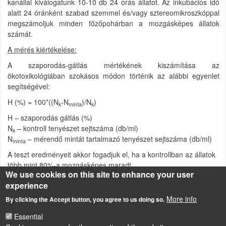
kanállal kiválogatunk 10-10 db 24 órás állatot. Az inkubációs idő
alatt 24 óránként szabad szemmel és/vagy sztereomikroszkóppal
megszámoljuk minden főzőpohárban a mozgásképes állatok
számát.
A mérés kiértékelése:
A szaporodás-gátlás mértékének kiszámítása az
ökotoxikológiában szokásos módon történik az alábbi egyenlet
segítségével:
H (%) = 100*((N
-N
)/N
)
k
minta
k
H – szaporodás gátlás (%)
N
– kontroll tenyészet sejtszáma (db/ml)
k
N
– mérendő mintát tartalmazó tenyészet sejtszáma (db/ml)
minta
A teszt eredményeit akkor fogadjuk el, ha a kontrollban az állatok
több mint 80%-a mozgásképes maradt.
We use cookies on this site to enhance your user
Source
experience
OECD Guideline for testing of chemicals 202, Daphnia sp., Acute
More info
By clicking the Accept button, you agree to us doing so.
Immobilisation Test and Reproduction Test, online:
http://www.oecd.org/chemicalsafety/risk-assessment/1948249.pdf
Essential