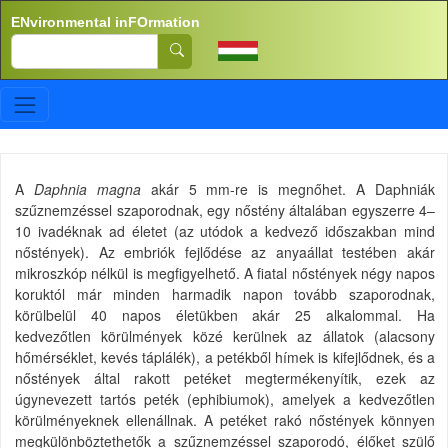
Skip to main content
ENvironmental inFOrmation
Search
A
Daphnia magna
akár 5 mm-re is megnőhet. A Daphniák
szűznemzéssel szaporodnak, egy nőstény általában egyszerre 4–
10 ivadéknak ad életet (az utódok a kedvező időszakban mind
nőstények). Az embriók fejlődése az anyaállat testében akár
mikroszkóp nélkül is megfigyelhető. A fiatal nőstények négy napos
koruktól már minden harmadik napon tovább szaporodnak,
körülbelül 40 napos életükben akár 25 alkalommal. Ha
kedvezőtlen körülmények közé kerülnek az állatok (alacsony
hőmérséklet, kevés táplálék), a petékből hímek is kifejlődnek, és a
nőstények által rakott petéket megtermékenyítik, ezek az
úgynevezett tartós peték (ephibiumok), amelyek a kedvezőtlen
körülményeknek ellenállnak. A petéket rakó nőstények könnyen
megkülönböztethetők a szűznemzéssel szaporodó, élőket szülő