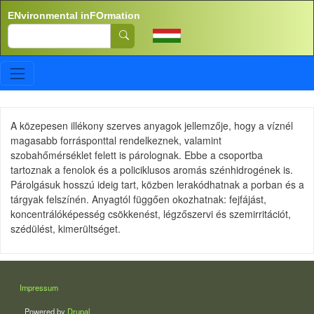
Skip to main content
ENvironmental inFOrmation
Search
A közepesen illékony szerves anyagok jellemzője, hogy a víznél
magasabb forrásponttal rendelkeznek, valamint
szobahőmérséklet felett is párolognak. Ebbe a csoportba
tartoznak a fenolok és a policiklusos aromás szénhidrogének is.
Párolgásuk hosszú ideig tart, közben lerakódhatnak a porban és a
tárgyak felszínén. Anyagtól függően okozhatnak: fejfájást,
koncentrálóképesség csökkenést, légzőszervi és szemirritációt,
szédülést, kimerültséget.
LÁBLÉC
Impressum
Powered by
Drupal