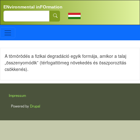
Skip to main content
ENvironmental inFOrmation
Search
A tömörödés a fizikai degradáció egyik formája, amikor a talaj
„összenyomódik” (térfogattömeg növekedés és összporozitás
csökkenés).
LÁBLÉC
Impressum
Powered by
Drupal