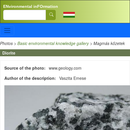
Skip to main content
ENvironmental inFOrmation
Search
Photos
>
Basic environmental knowledge gallery
>
Magmás kőzetek
Diorite
Source of the photo
www.geology.com
Author of the description
Vaszita Emese