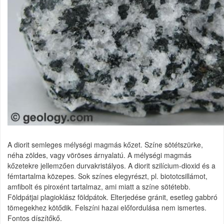
A diorit semleges mélységi magmás kőzet. Színe sötétszürke,
néha zöldes, vagy vöröses árnyalatú. A mélységi magmás
kőzetekre jellemzően durvakristályos. A diorit szilícium-dioxid és a
fémtartalma közepes. Sok színes elegyrészt, pl. biototcsillámot,
amfibolt és piroxént tartalmaz, ami miatt a színe sötétebb.
Földpátjai plagioklász földpátok. Elterjedése gránit, esetleg gabbró
tömegekhez kötődik. Felszíni hazai előfordulása nem ismertes.
Fontos díszítőkő.