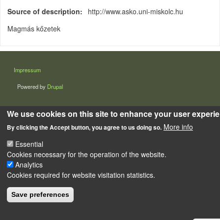
Source of description
http://www.asko.uni-miskolc.hu
Magmás kőzetek
LÁBLÉC
Impressum
Powered by
Drupal
We use cookies on this site to enhance your user experi
More info
By clicking the Accept button, you agree to us doing so.
Essential
Cookies necessary for the operation of the website.
Analytics
Cookies required for website visitation statistics.
Save preferences