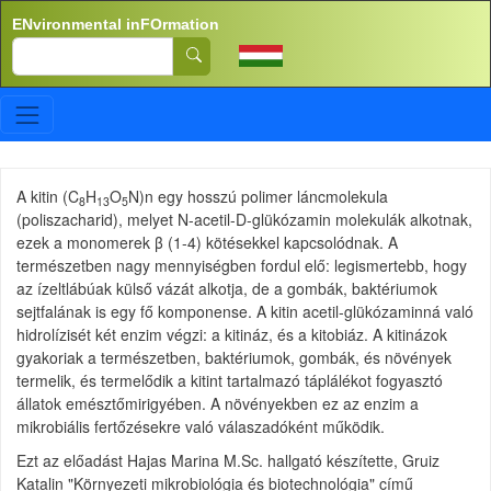
Skip to main content
ENvironmental inFOrmation
Search
A kitin (C
H
O
N)n egy hosszú polimer láncmolekula
8
13
5
(poliszacharid), melyet N-acetil-D-glükózamin molekulák alkotnak,
ezek a monomerek β (1-4) kötésekkel kapcsolódnak. A
természetben nagy mennyiségben fordul elő: legismertebb, hogy
az ízeltlábúak külső vázát alkotja, de a gombák, baktériumok
sejtfalának is egy fő komponense. A kitin acetil-glükózaminná való
hidrolízisét két enzim végzi: a kitináz, és a kitobiáz. A kitinázok
gyakoriak a természetben, baktériumok, gombák, és növények
termelik, és termelődik a kitint tartalmazó táplálékot fogyasztó
állatok emésztőmirigyében. A növényekben ez az enzim a
mikrobiális fertőzésekre való válaszadóként működik.
Ezt az előadást Hajas Marina M.Sc. hallgató készítette, Gruiz
Katalin "Környezeti mikrobiológia és biotechnológia" című