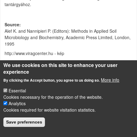
tantárgyához.
Source
Alef K. and Nannipieri P. (Editors): Methods in Applied Soil
Microbiology and Biochemistry, Academic Press Limited, London,
1995
http://www.viragcenter.hu - kép
We use cookies on this site to enhance your user
Attachment
Size
experience
Kitináz aktivitás mérése a talajban
More info
83 KB
By clicking the Accept button, you agree to us doing so.
Essential
Cookies necessary for the operation of the website.
Analytics
LÁBLÉC
Cookies required for website visitation statistics.
Impressum
Powered by
Drupal
Save preferences