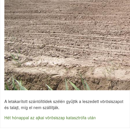
A letakarított szántóföldek szélén gyűjtik a leszedett vörösiszapot
és talajt, míg el nem szállítják.
Hét hónappal az ajkai vörösiszap katasztrófa után