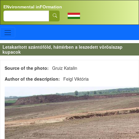
Skip to main content
ENvironmental inFOrmation
Search
Letakarított szántóföld, háttérben a leszedett vörösiszap
kupacok
Source of the photo
Gruiz Katalin
Author of the description
Feigl Viktória