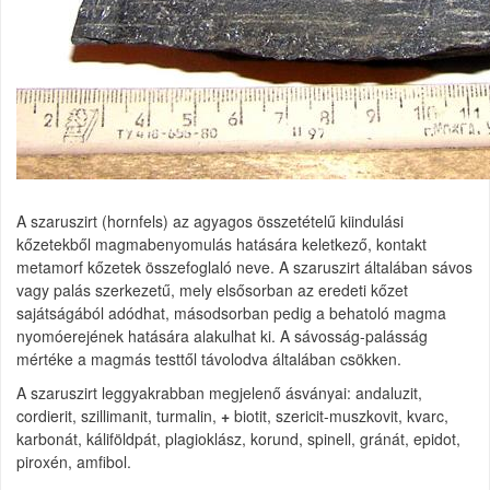
A szaruszirt (hornfels) az agyagos összetételű kiindulási
kőzetekből magmabenyomulás hatására keletkező, kontakt
metamorf kőzetek összefoglaló neve. A szaruszirt általában sávos
vagy palás szerkezetű, mely elsősorban az eredeti kőzet
sajátságából adódhat, másodsorban pedig a behatoló magma
nyomóerejének hatására alakulhat ki. A sávosság-palásság
mértéke a magmás testtől távolodva általában csökken.
A szaruszirt leggyakrabban megjelenő ásványai: andaluzit,
cordierit, szillimanit, turmalin,
+
biotit, szericit-muszkovit, kvarc,
karbonát, káliföldpát, plagioklász, korund, spinell, gránát, epidot,
piroxén, amfibol.