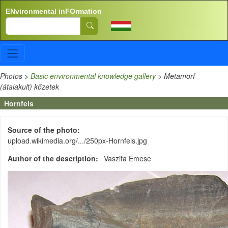
Skip to main content
ENvironmental inFOrmation
Search
Photos
>
Basic environmental knowledge gallery
>
Metamorf
(átalakult) kőzetek
Hornfels
Source of the photo
upload.wikimedia.org/.../250px-Hornfels.jpg
Author of the description
Vaszita Emese