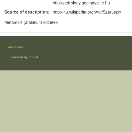
http://petrology.geology.elte.hu
Source of description
http://hu.wikipedia.org/wiki/Szaruszirt
Metamorf (átalakult) kőzetek
LÁBLÉC
Impressum
Powered by
Drupal