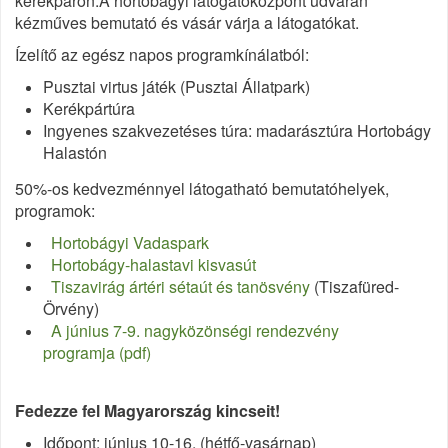
kerékpáron.A hortobágyi látogatóközpont udvarán
kézműves bemutató és vásár várja a látogatókat.
Ízelítő az egész napos programkínálatból:
Pusztai virtus játék (Pusztai Állatpark)
Kerékpártúra
Ingyenes szakvezetéses túra: madarásztúra Hortobágy
Halastón
50%-os kedvezménnyel látogatható bemutatóhelyek,
programok:
Hortobágyi Vadaspark
Hortobágy-halastavi kisvasút
Tiszavirág ártéri sétaút és tanösvény
(Tiszafüred-
Örvény)
A június 7-9. nagyközönségi rendezvény
programja (pdf)
Fedezze fel Magyarország kincseit!
Időpont: június 10-16. (hétfő-vasárnap)