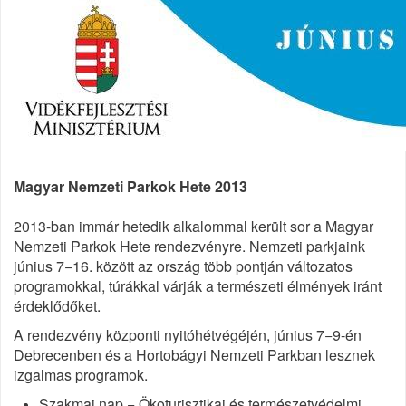
Magyar Nemzeti Parkok Hete 2013
2013-ban immár hetedik alkalommal került sor a Magyar
Nemzeti Parkok Hete rendezvényre. Nemzeti parkjaink
június 7−16. között az ország több pontján változatos
programokkal, túrákkal várják a természeti élmények iránt
érdeklődőket.
A rendezvény központi nyitóhétvégéjén, június 7−9-én
Debrecenben és a Hortobágyi Nemzeti Parkban lesznek
izgalmas programok.
Szakmai nap
−
Ökoturisztikai és természetvédelmi