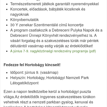
Természetismereti játékok garantált nyereményekkel
Koncertek, előadások, bábjáték kicsiknek és
nagyoknak
Könyvbemutatók
30 Y zenekar Szentimentálé című koncertje
A program csatlakozik a Debreceni Pulyka Napok és a
Debreceni Ünnepi Könyvhét rendezvényeihez is. A
vásári forgatag és a szakvezetéses túrák már péntek
délutántól vasárnap estig várják az érdeklődőket!
A június 7-9. nagyközönségi rendezvény programja (pdf)
Fedezze fel Hortobágy kincseit!
Időpont: június 9. (vasárnap)
Helyszín: Hortobágy, Hortobágyi Nemzeti Park
Látogatóközpont
Ezen a napon testközelbe kerül a hortobágyi puszta
világa.Az érdeklődők ingyenes szakvezetéses túrákon
vehetnek részt a nemzeti parkban gyalog, kenuval és