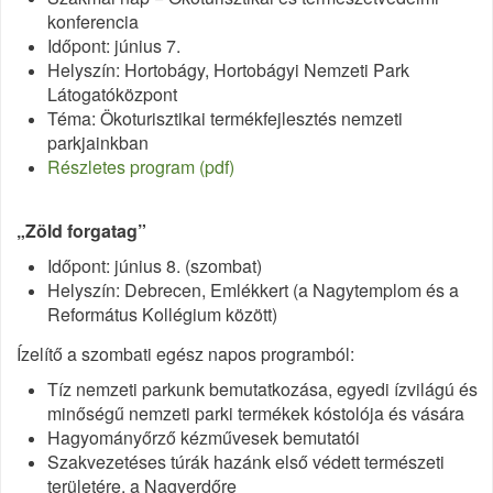
konferencia
Időpont: június 7.
Helyszín: Hortobágy, Hortobágyi Nemzeti Park
Látogatóközpont
Téma: Ökoturisztikai termékfejlesztés nemzeti
parkjainkban
Részletes program (pdf)
„Zöld forgatag”
Időpont: június 8. (szombat)
Helyszín: Debrecen, Emlékkert (a Nagytemplom és a
Református Kollégium között)
Ízelítő a szombati egész napos programból:
Tíz nemzeti parkunk bemutatkozása, egyedi ízvilágú és
minőségű nemzeti parki termékek kóstolója és vására
Hagyományőrző kézművesek bemutatói
Szakvezetéses túrák hazánk első védett természeti
területére, a Nagyerdőre