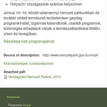
Helyszín: országszerte számos helyszínen
Június 10–16. között valamennyi nemzeti parkunkban és
további védett természeti területeinken gazdag
programkínálat, izgalmas kalandtúrák, családi programok,
különleges előadások várják a természetbarátokat földön,
vízen és levegőben.
Részletes heti programajánlat
Source of description
http://www.nemzetipark.gov.hu/mnph
Kirándulóhelyek, turistacélpontok
Attached pdf
Vendégváró Nemzeti Parkok, 2013
LÁBLÉC
Impressum
Powered by
Drupal