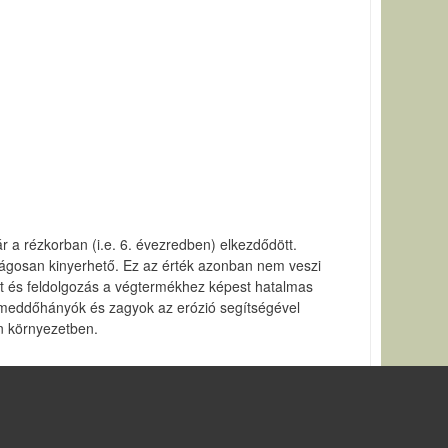
 a rézkorban (i.e. 6. évezredben) elkezdődött.
ágosan kinyerhető. Ez az érték azonban nem veszi
at és feldolgozás a végtermékhez képest hatalmas
n meddőhányók és zagyok az erózió segítségével
en környezetben.