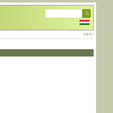
Search
User acc
Log in