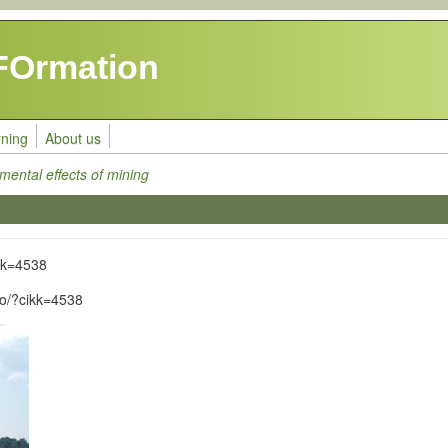
FOrmation
rning
About us
mental effects of mining
ikk=4538
ro/?cikk=4538