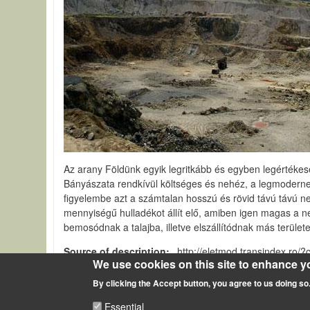
Az arany Földünk egyik legritkább és egyben legértéke
Bányászata rendkívül költséges és nehéz, a legmoderne
figyelembe azt a számtalan hosszú és rövid távú távú 
mennyiségű hulladékot állít elő, amiben igen magas a 
bemosódnak a talajba, illetve elszállítódnak más terüle
Source of description
http://eletmod.transindex.ro/
We use cookies on this site to enhance y
Environmental effects of mining
By clicking the Accept button, you agree to us doing so
Essential