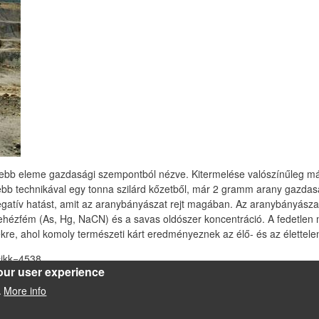
sebb eleme gazdasági szempontból nézve. Kitermelése valószínűleg már
bb technikával egy tonna szilárd kőzetből, már 2 gramm arany gazdas
negatív hatást, amit az aranybányászat rejt magában. Az aranybányász
nehézfém (As, Hg, NaCN) és a savas oldószer koncentráció. A fedetle
tekre, ahol komoly természeti kárt eredményeznek az élő- és az élettel
?cikk=4538
our user experience
More info
.