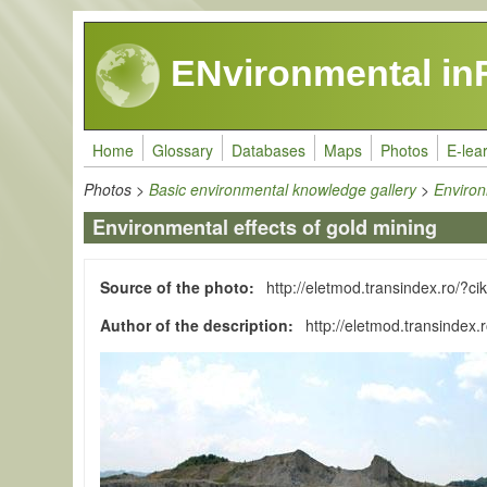
Skip to main content
ENvironmental in
Home
Glossary
Databases
Maps
Photos
E-lea
Photos
>
Basic environmental knowledge gallery
>
Environ
Environmental effects of gold mining
Source of the photo
http://eletmod.transindex.ro/?c
Author of the description
http://eletmod.transindex.