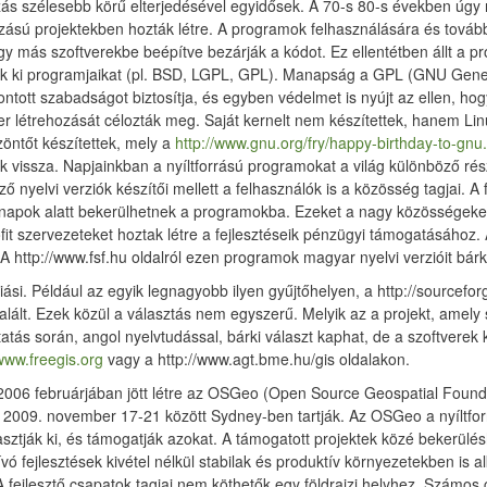
ás szélesebb körű elterjedésével egyidősek. A 70-s 80-s években úgy 
zású projektekben hozták létre. A programok felhasználására és tovább
gy más szoftverekbe beépítve bezárják a kódot. Ez ellentétben állt a pr
ják ki programjaikat (pl. BSD, LGPL, GPL). Manapság a GPL (GNU Generi
ntott szabadságot biztosítja, és egyben védelmet is nyújt az ellen, hog
r létrehozását célozták meg. Saját kernelt nem készítettek, hanem Linus 
öntőt készítettek, mely a
http://www.gnu.org/fry/happy-birthday-to-gnu
vissza. Napjainkban a nyíltforrású programokat a világ különböző részé
ő nyelvi verziók készítői mellett a felhasználók is a közösség tagjai. 
 napok alatt bekerülhetnek a programokba. Ezeket a nagy közösségeket in
it szervezeteket hoztak létre a fejlesztéseik pénzügyi támogatásához.
 http://www.fsf.hu oldalról ezen programok magyar nyelvi verzióit bárki
iási. Például az egyik legnagyobb ilyen gyűjtőhelyen, a http://sourcefor
alált. Ezek közül a választás nem egyszerű. Melyik az a projekt, amely 
utatás során, angol nyelvtudással, bárki választ kaphat, de a szoftvere
/www.freegis.org
vagy a http://www.agt.bme.hu/gis oldalakon.
ra 2006 februárjában jött létre az OSGeo (Open Source Geospatial Foun
2009. november 17-21 között Sydney-ben tartják. Az OSGeo a nyíltforrá
asztják ki, és támogatják azokat. A támogatott projektek közé bekerülés
ívó fejlesztések kivétel nélkül stabilak és produktív környezetekben is
 fejlesztő csapatok tagjai nem köthetők egy földrajzi helyhez. Számos c