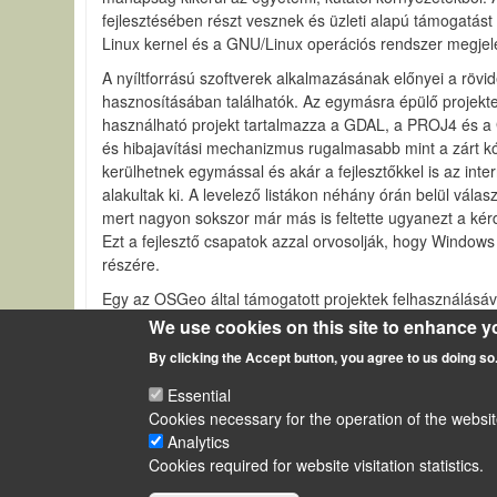
fejlesztésében részt vesznek és üzleti alapú támogatást 
Linux kernel és a GNU/Linux operációs rendszer megjelen
A nyíltforrású szoftverek alkalmazásának előnyei a röv
hasznosításában találhatók. Az egymásra épülő projekte
használható projekt tartalmazza a GDAL, a PROJ4 és a G
és hibajavítási mechanizmus rugalmasabb mint a zárt kód
kerülhetnek egymással és akár a fejlesztőkkel is az int
alakultak ki. A levelező listákon néhány órán belül vál
mert nagyon sokszor már más is feltette ugyanezt a kérdé
Ezt a fejlesztő csapatok azzal orvosolják, hogy Windows
részére.
Egy az OSGeo által támogatott projektek felhasználásá
kiegészül olyan nem kimondottan térinformatikai szoftv
We use cookies on this site to enhance y
program volt. Napjainkra a raszteres és vektoros térin
By clicking the Accept button, you agree to us doing so
készítettek, többek között a GRASS program funkcional
Essential
Cookies necessary for the operation of the websit
Analytics
LÁBLÉC
Impressum
Cookies required for website visitation statistics.