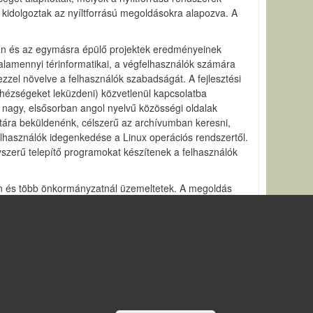
s kidolgoztak az nyíltforrású megoldásokra alapozva. A
gban és az egymásra épülő projektek eredményeinek
alamennyi térinformatikai, a végfelhasználók számára
zel növelve a felhasználók szabadságát. A fejlesztési
nehézségeket leküzdeni) közvetlenül kapcsolatba
t nagy, elsősorban angol nyelvű közösségi oldalak
istára beküldenénk, célszerű az archívumban keresni,
 felhasználók idegenkedése a Linux operációs rendszertől.
yszerű telepítő programokat készítenek a felhasználók
E-n és több önkormányzatnál üzemeltetek. A megoldás
adat szerverben tárolt adatok megjelenítésére szolgáló
emzésére isalkalmas. Számos kiegészítő modult
ok kezelésére.
Withdraw consent