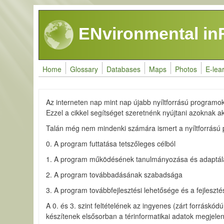
Skip to main content
ENvironmental in
Home
Glossary
Databases
Maps
Photos
E-lea
Az interneten nap mint nap újabb nyíltforrású programok 
Ezzel a cikkel segítséget szeretnénk nyújtani azoknak ak
Talán még nem mindenki számára ismert a nyíltforrású pr
0. A program futtatása tetszőleges célból
1. A program működésének tanulmányozása és adaptálá
2. A program továbbadásának szabadsága
3. A program továbbfejlesztési lehetősége és a fejleszté
A 0. és 3. szint feltételének az ingyenes (zárt forráskódú
készítenek elsősorban a térinformatikai adatok megjelení