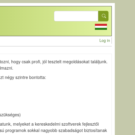
Search
User acc
Log in
ni, hogy csak profi, jól tesztelt megoldásokat találjunk.
lmazni.
t négy szintre bontotta:
 szükséges)
lhatunk, melyeket a kereskedelmi szoftverek fejlesztői
forrású programok sokkal nagyobb szabadságot biztosítanak