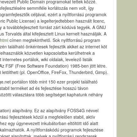
nevezett Public Domain programokat tettek közzé.
fejlesztésére semmiféle korlátozás nem volt, így
ogramfejlesztők céljával, ezért a nyíltforrású programok
c Public License) a legelterjedtebben használt licenc,
y a továbbfejlesztett forrást zárt kódúvá tegyék. A GNU
Torvalds által kifejlesztett Linux kernelt használják. A
.html
címen megtekinthető. Sok nyiltforrású program
n található önkéntesek fejlesztik akiket az internet köt
A felhasználók közvetlen kapcsolatba kerülhetnek a
ternetes portálok, wiki oldalak, levelező listák
 Az FSF (Free Software Foundation) 1985-ben jött létre.
 letöltheti (pl. OpenOffice, FireFox, Thunderbird, Gimp).
ge.net portálon több mint 150 ezer projekt található
stabil terméket ad és fejlesztése hosszú távon
k közötti választásra több segítséget kaphatunk néhány
dation) alapítvány. Ez az alapítvány FOSS4G névvel
sú fejlesztések közül a megfelelően stabil, aktív
hez egy úgynevezett inkubátorban eltöltött idő alatt
 alkalmazhatók. A nyíltforráskódú programok fejlesztése
éget alapítottak, melyek a nyíltforrású rendszerek