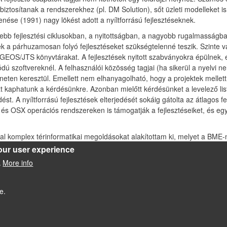
biztosítanak a rendszerekhez (pl. DM Solution), sőt üzleti modelleket i
ése (1991) nagy lökést adott a nyíltforrású fejlesztéseknek.
idebb fejlesztési ciklusokban, a nyitottságban, a nagyobb rugalmassá
k a párhuzamosan folyó fejlesztéseket szükségtelenné teszik. Szinte v
EOS/JTS könyvtárakat. A fejlesztések nyitott szabványokra épülnek, ez
ú szoftvereknél. A felhasználói közösség tagjai (ha sikerül a nyelvi 
erneten keresztül. Emellett nem elhanyagolható, hogy a projektek mellet
aszt kaphatunk a kérdésünkre. Azonban mielőtt kérdésünket a levelező l
st. A nyíltforrású fejlesztések elterjedését sokáig gátolta az átlagos
 és OSX operációs rendszereken is támogatják a fejlesztéseiket, és eg
val komplex térinformatikai megoldásokat alakítottam ki, melyet a BM
errel mint az Apache web szerver és a PostgreSQL relációs PostGIS tér
our user experience
formatikai adatok megjelenítése mellett az adatok szerkesztésére és el
More info
.
itásának eléréséhez, DXF állományok betöltésére, navigációs GPS adat
e.
Powered by
Drupal