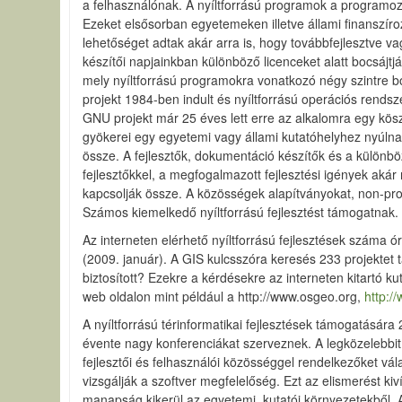
a felhasználónak. A nyíltforrású programok a programoz
Ezeket elsősorban egyetemeken illetve állami finanszíro
lehetőséget adtak akár arra is, hogy továbbfejlesztve va
készítői napjainkban különböző licenceket alatt bocsájt
mely nyíltforrású programokra vonatkozó négy szintre bo
projekt 1984-ben indult és nyíltforrású operációs rendsze
GNU projekt már 25 éves lett erre az alkalomra egy kösz
gyökerei egy egyetemi vagy állami kutatóhelyhez nyúlnak 
össze. A fejlesztők, dokumentáció készítők és a különböz
fejlesztőkkel, a megfogalmazott fejlesztési igények akár
kapcsolják össze. A közösségek alapítványokat, non-prof
Számos kiemelkedő nyíltforrású fejlesztést támogatnak. A
Az interneten elérhető nyíltforrású fejlesztések száma ór
(2009. január). A GIS kulcsszóra keresés 233 projektet t
biztosított? Ezekre a kérdésekre az interneten kitartó k
web oldalon mint például a http://www.osgeo.org,
http:/
A nyíltforrású térinformatikai fejlesztések támogatásá
évente nagy konferenciákat szerveznek. A legközelebbit 
fejlesztői és felhasználói közösséggel rendelkezőket vál
vizsgálják a szoftver megfelelőség. Ezt az elismerést kiv
manapság kikerül az egyetemi, kutatói környezetekből. A