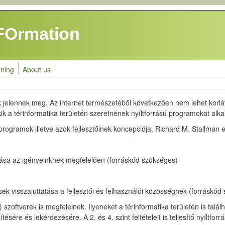
FOrmation
rning
About us
jelennek meg. Az internet természetéből következően nem lehet korlátoz
ik a térinformatika területén szeretnének nyíltforrású programokat alka
ogramok illetve azok fejlesztőinek koncepciója. Richard M. Stallman ez
sa az igényeinknek megfelelően (forráskód szükséges)
sek visszajuttatása a fejlesztői és felhasználói közösségnek (forráskód
) szoftverek is megfelelnek. Ilyeneket a térinformatika területén is talá
tésére és lekérdezésére. A 2. és 4. szint feltételeit is teljesítő nyílt