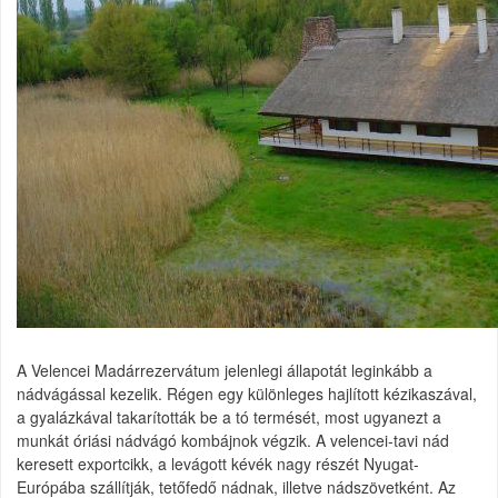
A Velencei Madárrezervátum jelenlegi állapotát leginkább a
nádvágással kezelik. Régen egy különleges hajlított kézikaszával,
a gyalázkával takarították be a tó termését, most ugyanezt a
munkát óriási nádvágó kombájnok végzik. A velencei-tavi nád
keresett exportcikk, a levágott kévék nagy részét Nyugat-
Európába szállítják, tetőfedő nádnak, illetve nádszövetként. Az