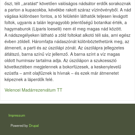
őszi, téli ,,aratást" követően valóságos nádsátor erdők sorakoznak
a parton a kupacokba, kévékbe rakott száraz vízinövényből. A nád
vágása különösen fontos, a tó felületén láthatók teljesen levágott
foltok, ugyanis a talán legnagyobb jelentőségű botanikai érték, a
hagymaburok (Liparis loeselii) nem él meg magas nád között.
A nádszegélyeken látható a zöld foltokat alkotó téli sás, ami egész
évben zöldell. Háromfajta nádaszónát különböztethetünk meg, az
átmeneti, a parti és az úszólápi zónát. Az úszólápra jellegzetes
átlátszó, barna színű víz jellemző. A barna színt a víz magas
oldott huminsav tartalma adja. Az úszólápon a szukcesszió
következtében megjelennek a bokorfüzesek, a keskenylevelű
ezüstfa – amit olajfűznek is hívnak – és ezek már átmenetet
képeznek a láperdők felé.
Velencei Madárrezervátum TT
LÁBLÉC
Impressum
Powered by
Drupal