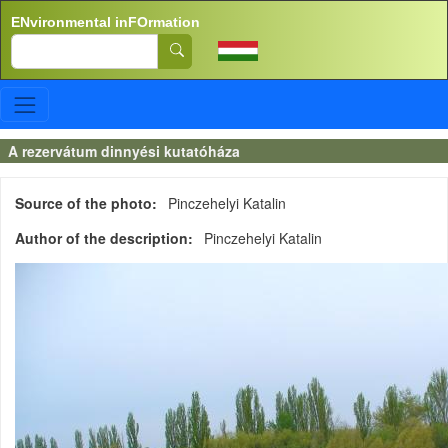
Skip to main content
ENvironmental inFOrmation
Search
A rezervátum dinnyési kutatóháza
Source of the photo
Pinczehelyi Katalin
Author of the description
Pinczehelyi Katalin