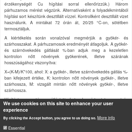
érzékenységét Cu hígítási sorral ellenőrizzük.) Három
párhuzamos mérést végzünk. Alternatívaként a folyadékmintából
hígítási sort készítünk desztillált vízzel. Kontrollként desztillált vizet
használunk. A mintákat 72 órán át, 20/25 °C-on, sötétben
termosztáljuk.
A kiértékelés során vonalzóval megmérjük a gyökér- és
szárhosszakat. A párhuzamosok eredményét átlagoljuk. A gyökér-
és szárnövekedés gátlását %-ban adjuk meg a kezeletlen
kontrolon nőtt növények gyökerének, illetve szárának
hosszúságához viszonyítva:
X=(K-M)/K*100, ahol: X: a gyökér-, illetve szárnövekedés gátlás %-
ban kifejezett értéke, K: kontrolon nőtt növények gyökér-, illetve
szárhossza, M: vizsgált mintán nőtt növények gyökér-, illetve
szárhossza.
Hígítási sor esetén a gátlási %-okat a bemért mintamennyiség
We use cookies on this site to enhance your user
függvényében ábrázoljuk és meghatározzuk az ED
és ED
20
50
experience
értékeket (20 és 50%-os gátlást okozó mennyiség).
More info
By clicking the Accept button, you agree to us doing so.
Üledékminta esetén a talajnál leírt módon járunk el:
/keptar/3700
Essential