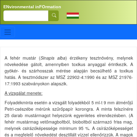
Skip to main content
ENvironmental inFOrmation
Search
A fehér mustár (
Sinapis alba
) érzékeny tesztnövény, melynek
növekedése gátolt, amennyiben toxikus anyaggal érintkezik. A
gyökér- és szárhosszak mérése alapján becsülhető a toxikus
hatás. A tesztmódszer az MSZ 22902-4:1990 és az MSZ 21976-
17:1993 szabványokon alapszik.
A vizsgálat menete:
Folyadékminta esetén a vizsgált folyadékból 5 ml-t 9 mm átmérőjű
Petri-csészébe mérünk szűrőpapír korongra. A minta felszínére
25 darab mustármagot helyezünk egyenletes elrendezésben. (A
fehér mustármag vetőmagboltból, bioboltból származó friss mag,
melynek csirázóképessége minimum 95 %. A csírázóképességet
és a megfelelő növekedést desztillált vízzel ellenőrizzük. A magok