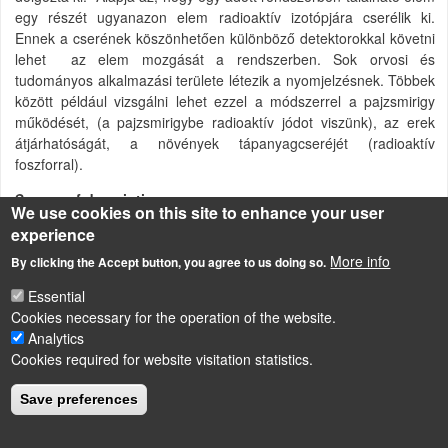
egy részét ugyanazon elem radioaktív izotópjára cserélik ki.
Ennek a cserének köszönhetően különböző detektorokkal követni
lehet az elem mozgását a rendszerben. Sok orvosi és
tudományos alkalmazási területe létezik a nyomjelzésnek. Többek
között például vizsgálni lehet ezzel a módszerrel a pajzsmirigy
működését, (a pajzsmirigybe radioaktív jódot viszünk), az erek
átjárhatóságát, a növények tápanyagcseréjét (radioaktív
foszforral).
Source of description
We use cookies on this site to enhance your user
http://hu.wikipedia.org/wiki/Radioaktivit%C3%A1s
experience
Radioaktív anyagok alkalmazása
More info
By clicking the Accept button, you agree to us doing so.
Essential
Cookies necessary for the operation of the website.
LÁBLÉC
Analytics
Impressum
Cookies required for website visitation statistics.
Powered by
Drupal
Save preferences