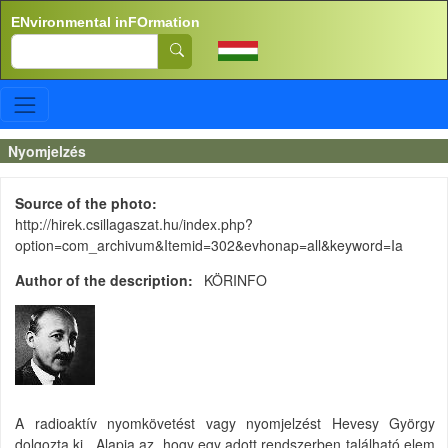
Skip to main content
ENvironmental inFOrmation
Search
Nyomjelzés
Source of the photo
http://hirek.csillagaszat.hu/index.php?
option=com_archivum&Itemid=302&evhonap=all&keyword=Ia
Author of the description
KÖRINFO
A radioaktív nyomkövetést vagy nyomjelzést Hevesy György
dolgozta ki. Alapja az, hogy egy adott rendszerben található elem