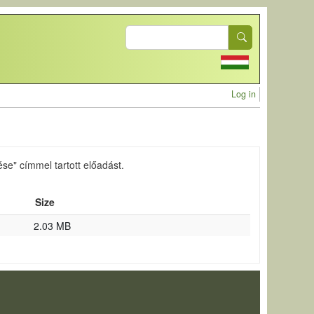
Search
User acc
Log in
e" címmel tartott előadást.
Size
2.03 MB