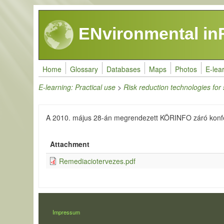
Skip to main content
ENvironmental in
Home
Glossary
Databases
Maps
Photos
E-lea
E-learning: Practical use
>
Risk reduction technologies for
A 2010. május 28-án megrendezett KÖRINFO záró konfer
Attachment
Remediaciotervezes.pdf
LÁBLÉC
Impressum