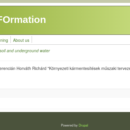
FOrmation
rning
About us
 soil and underground water
encián Horváth Richárd "Környezeti kármentesítések műszaki tervezés
Powered by
Drupal