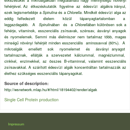
étkezésüket a mikroalgákban megtalálható nagy mennyiségű növényi
fehérjével. Az étkezéskutatók figyelme az édesvízi algákra irányul,
ezek legismertebbje a
Spirulina
és a
Chlorella
. Mindkét édesvízi alga az
eddig felfedezett élelem közül tápanyagtartalomban a
leggazdagabb. A
Spirulinában
és a
Chlorellában
különösen sok a
fehérje, vitaminok, esszenciális zsírsavak, szénsav, ásványi anyagok
és nyomelemek. Semmi más élelmiszer nem tartalmaz több, magas
minségű növényi fehérjét minden esszenciális aminosavval (60%). A
mikroalgák emellett sok nyomelemet és ásványi anyagot
tartalmaznak, ellátják a szervezetet kálciummal, magnéziummal,
cinkkel, enzimekkel, az összes B-vitaminnal, valamint esszenciális
zsírsavakkal. A szárított édesvízi algák koncentráltan tartalmazzák az
élethez szükséges esszenciális tápanyagokat.
Source of description
http://wsnetwork.mlap.hu/#/html/18194402/render/algak
Single Cell Protein production
LÁBLÉC
Impressum