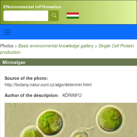
Skip to main content
ENvironmental inFOrmation
Search
Photos
>
Basic environmental knowledge gallery
>
Single Cell Protein
production
Microalgae
Source of the photo
http://botany.natur.cuni.cz/algo/determin.html
Author of the description
KÖRINFO