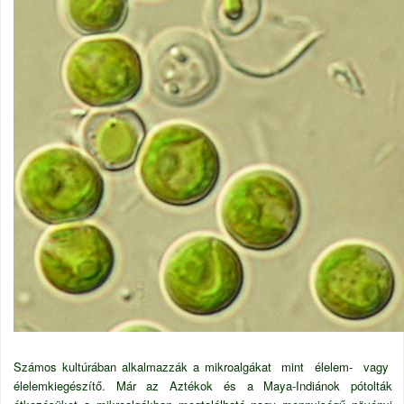
Számos kultúrában alkalmazzák a mikroalgákat mint élelem- vagy
élelemkiegészítő. Már az Aztékok és a Maya-Indiánok pótolták