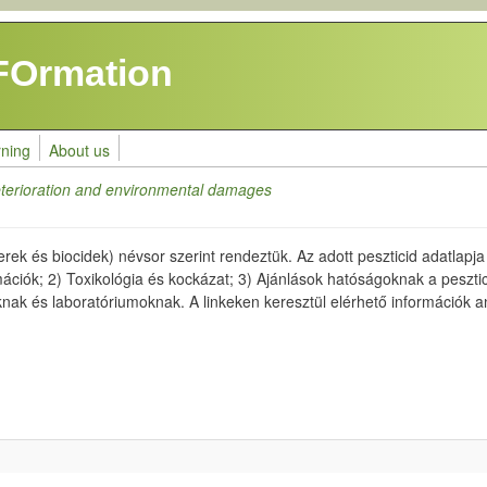
FOrmation
rning
About us
terioration and environmental damages
 és biocidek) névsor szerint rendeztük. Az adott peszticid adatlapja e
formációk; 2) Toxikológia és kockázat; 3) Ajánlások hatóságoknak a pesz
nak és laboratóriumoknak. A linkeken keresztül elérhető információk a