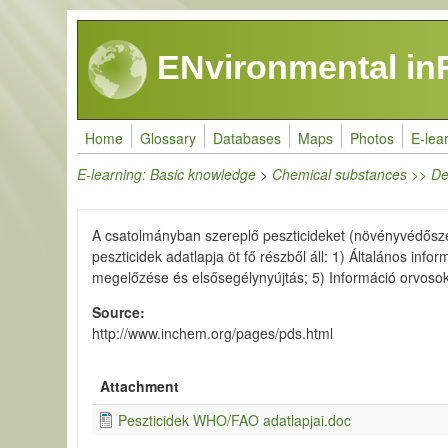
Skip to main content
ENvironmental in
Home
Glossary
Databases
Maps
Photos
E-lea
E-learning: Basic knowledge
>
Chemical substances >> De
A csatolmányban szereplő peszticideket (növényvédőszerek
peszticidek adatlapja öt fő részből áll: 1) Általános in
megelőzése és elsősegélynyújtás; 5) Információ orvosok
Source
http://www.inchem.org/pages/pds.html
Attachment
Peszticidek WHO/FAO adatlapjai.doc