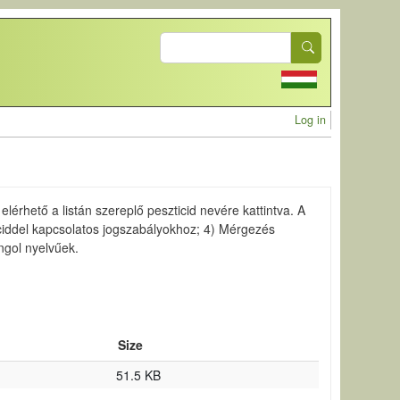
Search
User acc
Log in
lérhető a listán szereplő peszticid nevére kattintva. A
ticiddel kapcsolatos jogszabályokhoz; 4) Mérgezés
ngol nyelvűek.
Size
51.5 KB