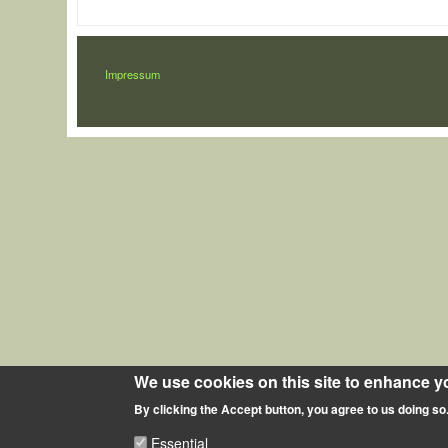
LÁBLÉC
Impressum
We use cookies on this site to enhance y
By clicking the Accept button, you agree to us doing so
Essential