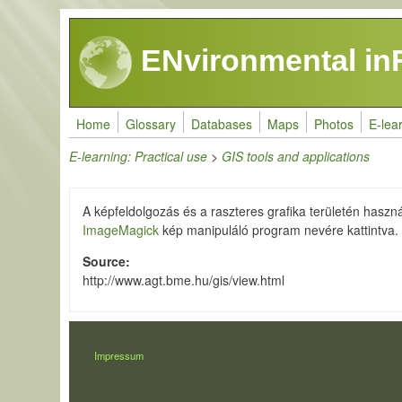
Skip to main content
ENvironmental in
Home
Glossary
Databases
Maps
Photos
E-lea
E-learning: Practical use
>
GIS tools and applications
A képfeldolgozás és a raszteres grafika területén haszn
ImageMagick
kép manipuláló program nevére kattintva.
Source
http://www.agt.bme.hu/gis/view.html
LÁBLÉC
Impressum