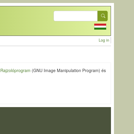
Search
User acc
Log in
Rajzolóprogram
(GNU Image Manipulation Program) és