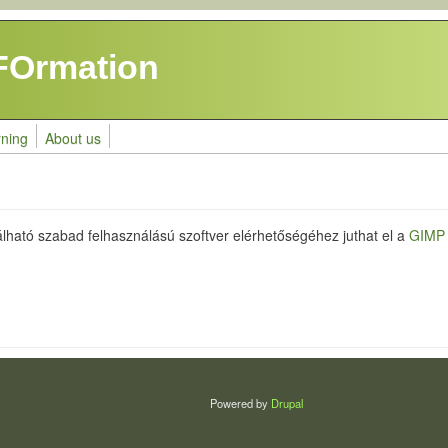
FOrmation
rning
About us
álható szabad felhasználású szoftver elérhetőségéhez juthat el a
GIMP 
Powered by
Drupal