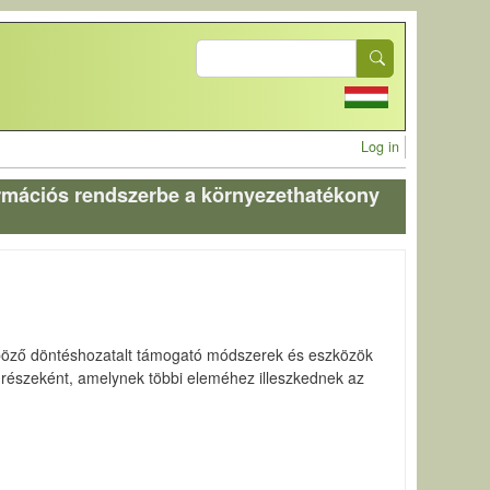
Search
User acc
Log in
ormációs rendszerbe a környezethatékony
nböző döntéshozatalt támogató módszerek és eszközök
 részeként, amelynek többi eleméhez illeszkednek az