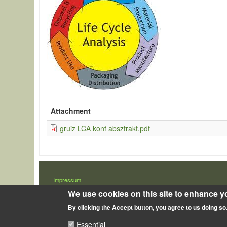
Attachment
gruiz LCA konf absztrakt.pdf
LÁBLÉC
Impressum
We use cookies on this site to enhance y
By clicking the Accept button, you agree to us doing so
Essential