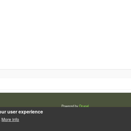
Powered by
Drupal
our user experience
More info
.