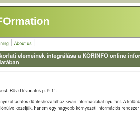
FOrmation
rning
About us
korlati elemeinek integrálása a KÖRINFO online inf
latában
est. Rövid kivonatok p. 9-11.
nyezettudatos döntéshozatalhoz kíván információkat nyújtani. A külö
ülönülve kezeljük, hanem egy nagyobb környezeti információs rendszer