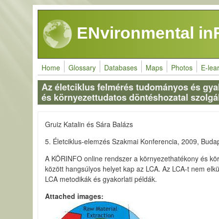
Skip to main content
ENvironmental in
Home
Glossary
Databases
Maps
Photos
E-lea
Az életciklus felmérés tudományos és gya
és környezettudatos döntéshozatal szolgá
Gruiz Katalin és Sára Balázs
5. Életciklus-elemzés Szakmai Konferencia, 2009, Budap
A KÖRINFO online rendszer a környezethatékony és kör
között hangsúlyos helyet kap az LCA. Az LCA-t nem elk
LCA metodikák és gyakorlati példák.
Attached images