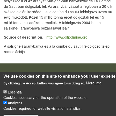
helyezkedik el.Az aranyat Salsigne-ban bányászták és La Combe
du Saut-ban dolgozták fel. Az aranybányászat a régióban a 20-dik
század elején kezdődött, a la combe du saut-i feldolgozó üzem 90
évig működött. Közel 15 millió tonna ércet dolgoztak fel és 15
millió tonna hulladékot termeltek. A feldolgozás 2004-ben a
salsigne-i aranybánya bezárásával leállt.
Source of description
http://www.difpolmine.org
A salsigne-i aranybánya és a la combe du saut-i feldolgozó telep
remediációja
LÁBLÉC
Impressum
We use cookies on this site to enhance your user experi
Powered by
Drupal
More info
By clicking the Accept button, you agree to us doing so.
Essential
Cookies necessary for the operation of the website.
Analytics
Cookies required for website visitation statistics.