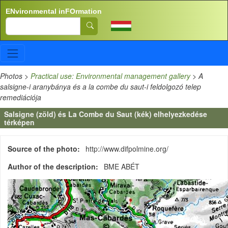
Skip to main content
ENvironmental inFOrmation
Search
Photos
>
Practical use: Environmental management gallery
>
A
salsigne-i aranybánya és a la combe du saut-i feldolgozó telep
remediációja
Salsigne (zöld) és La Combe du Saut (kék) elhelyezkedése
térképen
Source of the photo
http://www.difpolmine.org/
Author of the description
BME ABÉT