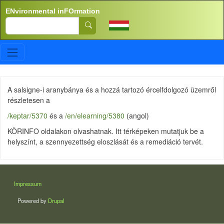
Skip to main content
ENvironmental inFOrmation
Search
A salsigne-i aranybánya és a hozzá tartozó ércelfdolgozó üzemről
részletesen a
/keptar/5370
és a
/en/elearning/5380
(angol)
KÖRINFO oldalakon olvashatnak. Itt térképeken mutatjuk be a
helyszínt, a szennyezettség eloszlását és a remediáció tervét.
LÁBLÉC
Impressum
Powered by
Drupal