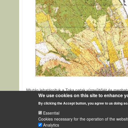
Miután lehatároltuk a Toka patak vízgyűjtőjét és meghatá
We use cookies on this site to enhance y
m2. A vízfolyásokat ábrázoló térkép mellé pedig felvittü
By clicking the Accept button, you agree to us doing so
GIS eszközök alkalmazása egy felhagyott bánya vízgyűj
Essential
Cookies necessary for the operation of the websit
Analytics