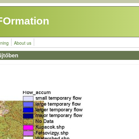
FOrmation
rning
About us
űjtőben