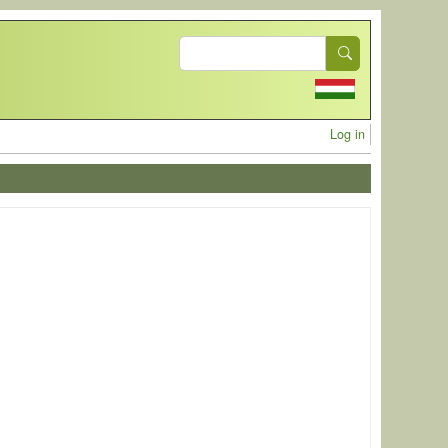
Search
User acc
Log in