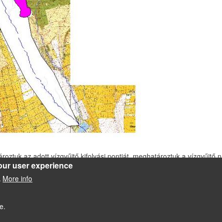
roztuk az adott vízgyűjtő kifolyási pontját, meghatároztuk a vízgyűjtő
our user experience
k a feltérképezett szennyezőforrásokat.
More info
.
tőterületének kockázatfelmérésére
e.