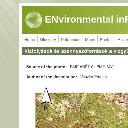
Skip to main content
ENvironmental in
Home
Glossary
Databases
Maps
Photos
E-lea
Vízfolyások és szennyezőforrások a vízgy
Source of the photo
BME ABÉT és BME AGT
Author of the description
Vaszita Emese