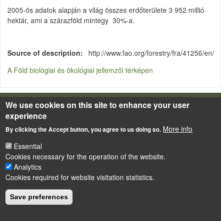
2005-ös adatok alapján a világ összes erdőterülete 3 952 millió
hektár, ami a szárazföld mintegy 30%-a.
Source of description
http://www.fao.org/forestry/fra/41256/en/
A Föld biológiai és ökológiai jellemzői térképen
We use cookies on this site to enhance your user
LÁBLÉC
Impressum
experience
More info
Powered by
Drupal
By clicking the Accept button, you agree to us doing so.
Essential
Cookies necessary for the operation of the website.
Analytics
Cookies required for website visitation statistics.
Save preferences