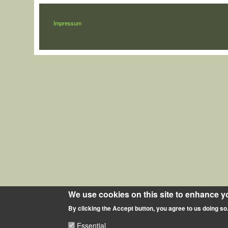
LÁBLÉC
Impressum
We use cookies on this site to enhance y
By clicking the Accept button, you agree to us doing so
Essential