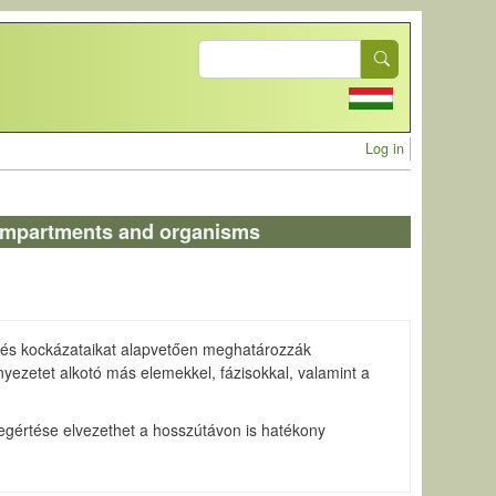
Search
User acc
Log in
 compartments and organisms
at és kockázataikat alapvetően meghatározzák
yezetet alkotó más elemekkel, fázisokkal, valamint a
egértése elvezethet a hosszútávon is hatékony