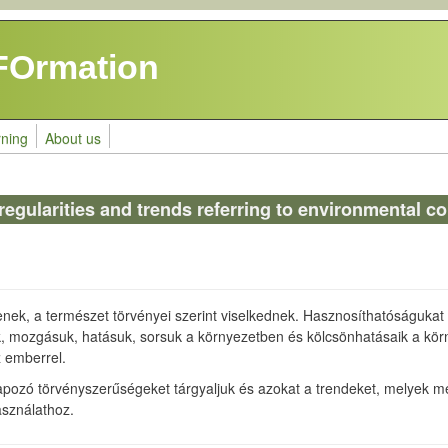
FOrmation
rning
About us
f regularities and trends referring to environmental
lenek, a természet törvényei szerint viselkednek. Hasznosíthatóságuk
k, mozgásuk, hatásuk, sorsuk a környezetben és kölcsönhatásaik a körn
z emberrel.
pozó törvényszerűségeket tárgyaljuk és azokat a trendeket, melyek m
sználathoz.