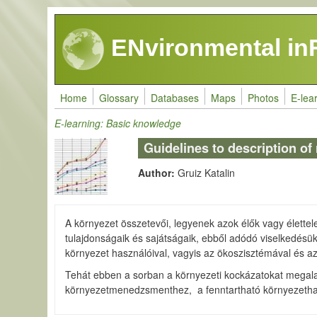
Skip to main content
ENvironmental in
Home
Glossary
Databases
Maps
Photos
E-lea
E-learning: Basic knowledge
Guidelines to description o
Author:
Gruiz Katalin
A környezet összetevői, legyenek azok élők vagy élette
tulajdonságaik és sajátságaik, ebből adódó viselkedésü
környezet használóival, vagyis az ökoszisztémával és a
Tehát ebben a sorban a környezeti kockázatokat megala
környezetmenedzsmenthez, a fenntartható környezetha