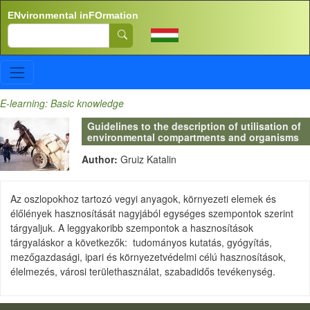
Skip to main content
ENvironmental inFOrmation
Search
E-learning: Basic knowledge
Guidelines to the description of utilisation of
environmental compartments and organisms
Author:
Gruiz Katalin
Az oszlopokhoz tartozó vegyi anyagok, környezeti elemek és
élőlények hasznosítását nagyjából egységes szempontok szerint
tárgyaljuk. A leggyakoribb szempontok a hasznosítások
tárgyaláskor a következők: tudományos kutatás, gyógyítás,
mezőgazdasági, ipari és környezetvédelmi célú hasznosítások,
élelmezés, városi területhasználat, szabadidős tevékenység.