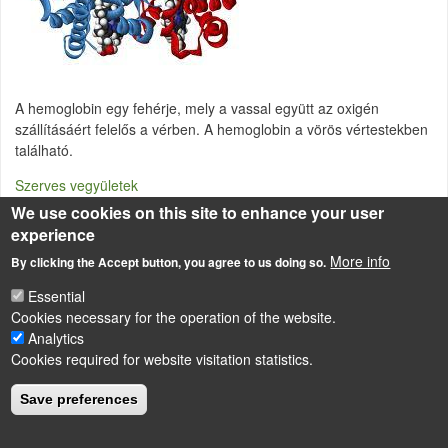
A hemoglobin egy fehérje, mely a vassal együtt az oxigén
szállításáért felelős a vérben. A hemoglobin a vörös vértestekben
található.
Szerves vegyületek
We use cookies on this site to enhance your user
experience
More info
By clicking the Accept button, you agree to us doing so.
LÁBLÉC
Impressum
Essential
Powered by
Drupal
Cookies necessary for the operation of the website.
Analytics
Cookies required for website visitation statistics.
Save preferences