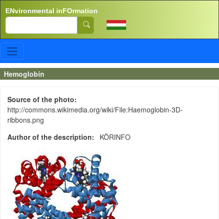
Skip to main content
ENvironmental inFOrmation
Search
Hemoglobin
Source of the photo
http://commons.wikimedia.org/wiki/File:Haemoglobin-3D-
ribbons.png
Author of the description
KÖRINFO