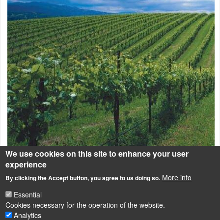
We use cookies on this site to enhance your user
experience
More info
By clicking the Accept button, you agree to us doing so.
Mezőgazdasági vízhasználatok: öntözés, állattartás,
Essential
halgazdálkodás
Cookies necessary for the operation of the website.
Analytics