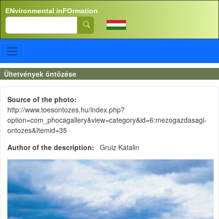
Skip to main content
ENvironmental inFOrmation
Search
Ültetvények öntözése
Source of the photo
http://www.toesontozes.hu/index.php?
option=com_phocagallery&view=category&id=6:mezogazdasagi-
ontozes&Itemid=35
Author of the description
Gruiz Katalin