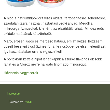
A hipó a nátriumhipoklorit vizes oldata, fertőtlenítésre, fehérítésre,
szagtalanításra használt háztartási vegyi anyag. Megöli a
mikroorganizmusokat, kifehéríti az elszürkült ruhát. Mindez erős
oxidáló hatásának köszönhető.
Maró, erősen lúgos és mérgező hatású, emiatt kézzel hozzáérni,
gőzeit beszívni tilos! Színes ruhánkra csöppenve elszínteleníti azt,
így használatakor erre is vigyázni kell.
A boltokban kétféle hipót lehet kapni: a szürke flakonos olcsóbb
fajtát és a Clorox névre hallgató finomabb minőségűt.
Háztartási vegyszerek
LÁBLÉC
Impressum
Powered by
Drupal