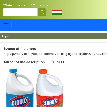
Skip to main content
ENvironmental inFOrmation
Search
Hipó
Source of the photo
http://pzrservices.typepad.com/advertisingisgoodforyou/2007/02/clor
Author of the description
KÖRINFO