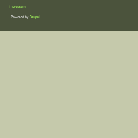
LÁBLÉC
Impressum
Powered by
Drupal