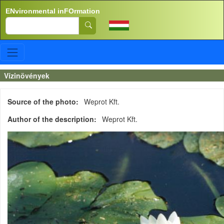
Skip to main content
ENvironmental inFOrmation
Search
Vízinövények
Source of the photo
Weprot Kft.
Author of the description
Weprot Kft.