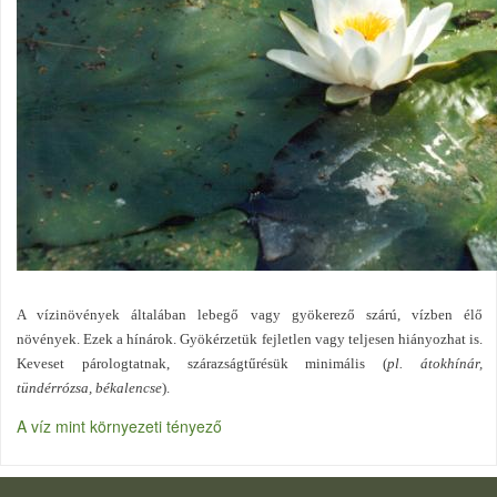
A vízinövények általában lebegő vagy gyökerező szárú, vízben élő
növények. Ezek a hínárok. Gyökérzetük fejletlen vagy teljesen hiányozhat is.
Keveset párologtatnak, szárazságtűrésük minimális (
pl. átokhínár,
tündérrózsa, békalencse
).
A víz mint környezeti tényező