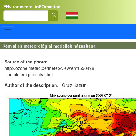
Skip to main content
ENvironmental inFOrmation
Search
Kémiai és meteorológiai modellek házasítása
Source of the photo
http://ozone.meteo.be/meteo/view/en/1550496-
Completed+projects.html
Author of the description
Gruiz Katalin