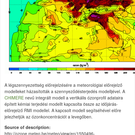
A légszennyezettség előrejelzésére a meteorológiai előrejelző
modelleket házasították a szennyeződésterjedés modelljével. A
CHIMERE
nevű integrált modell a vertikális ózonprofil adataira
épített kémiai terjedési modellt kapcsolta össze az időjárás-
előrejelző RMI modellel. A kapcsolt modell segítséhével előre
jelezhetjük az ózonkoncentrációt a levegőben.
Source of description
http://ozone.meteo.be/meteo/view/en/1550496-