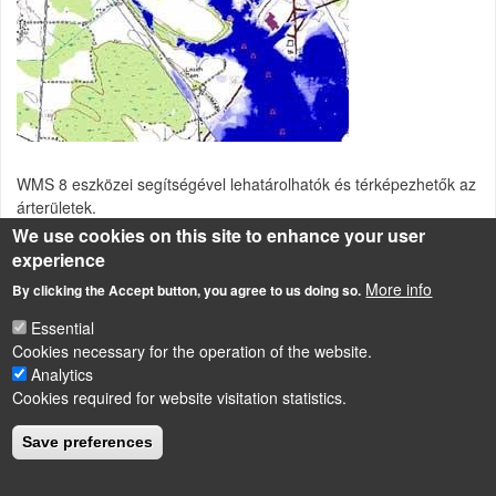
WMS 8 eszközei segítségével lehatárolhatók és térképezhetők az
árterületek.
We use cookies on this site to enhance your user
Source of description
experience
http://www.jaketa.hu/software/wms/wms_reszl.html#awd
More info
By clicking the Accept button, you agree to us doing so.
WMS (Watershed Modeling System) a vízgyűjtő hidrológia és
Essential
hidraulika összes fázisát modellező rendszer
Cookies necessary for the operation of the website.
Analytics
Cookies required for website visitation statistics.
LÁBLÉC
Impressum
Save preferences
Powered by
Drupal