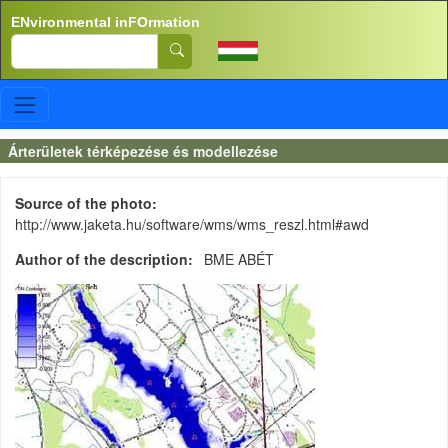
Skip to main content
ENvironmental inFOrmation
Search
Árterületek térképezése és modellezése
Source of the photo
http://www.jaketa.hu/software/wms/wms_reszl.html#awd
Author of the description
BME ABÉT