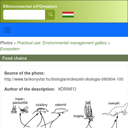
Skip to main content
ENvironmental inFOrmation
Search
Photos
>
Practical use: Environmental management gallery
>
Ecosystem
Food chains
Source of the photo
http://www.tankonyvtar.hu/biologia/erdeszeti-okologia-080904-100
Author of the description
KÖRINFO