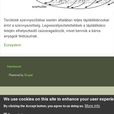
Területek szennyeződése esetén általában teljes táplálékláncokat
érint a szennyezettség. Legveszélyeztetettebbek a tápláléktánc
tetején elhelyezkedő csúcsragadozók, mivel bennük a káros
anyagok feldúsulnak.
Ecosystem
LÁBLÉC
Impressum
Powered by
Drupal
We use cookies on this site to enhance your user experi
More info
By clicking the Accept button, you agree to us doing so.