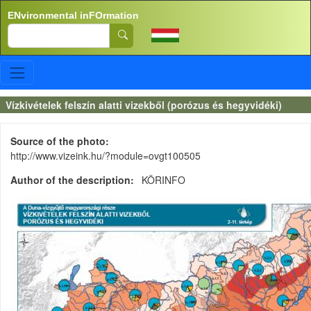
Skip to main content
ENvironmental inFOrmation
Search
Vízkivételek felszín alatti vizekből (porózus és hegyvidéki)
Source of the photo
http://www.vizeink.hu/?module=ovgt100505
Author of the description
KÖRINFO