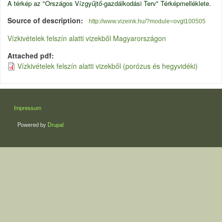
A térkép az "Országos Vízgyűjtő-gazdálkodási Terv" Térképmelléklete.
Source of description
http://www.vizeink.hu/?module=ovgt100505
Vízkivételek felszín alatti vizekből Magyarországon
Attached pdf
Vízkivételek felszín alatti vizekből (porózus és hegyvidéki)
LÁBLÉC
Impressum
Powered by
Drupal