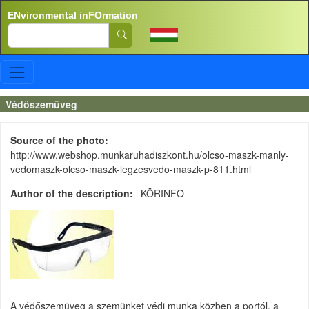
Skip to main content
ENvironmental inFOrmation
Search
Védőszemüveg
Source of the photo
http://www.webshop.munkaruhadiszkont.hu/olcso-maszk-manly-
vedomaszk-olcso-maszk-legzesvedo-maszk-p-811.html
Author of the description
KÖRINFO
A védőszemüveg a szemünket védi munka közben a portól, a