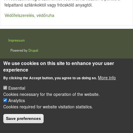
felpattanó szilánkoktól vagy fröcskölő anyagtól.
Védőfelszerelés, védőruha
LÁBLÉC
Impressum
Powered by
Drupal
We use cookies on this site to enhance your user
experience
More info
By clicking the Accept button, you agree to us doing so.
Essential
Cookies necessary for the operation of the website.
Analytics
Cookies required for website visitation statistics.
Save preferences