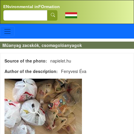
Skip to main content
ENvironmental inFOrmation
Search
Műanyag zacskók, csomagolóanyagok
Source of the photo
napielet.hu
Author of the description
Fenyvesi Éva