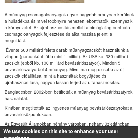
A műanyag csomagolóanyagok egyre nagyobb arányban kerülnek
a hulladékba és mivel többnyire nehezen lebonthatók, szennyezik
a környezetet. Az újrahasznosítás mellett a biológiailag bontható
csomagolóanyagok fejlesztése és alkalmazása jelenti a
megoldást.
Évente 500 milliárd feletti darab műanyagzacskót használunk a
világon (percenként több mint 1 milliót). Az USA kb. 380 milliárd
zacskót (ebből kb. 100 milliárd bevásárlószatyor). Minden 5
bevásárlószatyorból 4 műanyag. Mivel ma még olcsóbb az új
zacskók előállítása, mint a használtak begyűjtése és
újrahasznosítása, nagyon lassan terjed az újrahasznosítás.
Bangladesben 2002-ben betiltották a műanyag bevásárlószatyrok
használatát.
Kinában megtiltották az ingyenes műanyag bevásárlószatyrokat a
bevásárlóközpontokban.
Az Egyesült Államokban néhány városban, néhány üzletláncban
nem használnak műanyag bevásárlószatyrot.
We use cookies on this site to enhance your user
experience