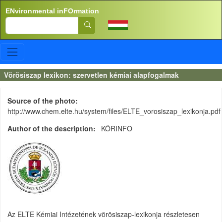
Skip to main content
ENvironmental inFOrmation
Search
Vörösiszap lexikon: szervetlen kémiai alapfogalmak
Source of the photo
http://www.chem.elte.hu/system/files/ELTE_vorosiszap_lexikonja.pdf
Author of the description
KÖRINFO
Az ELTE Kémiai Intézetének vörösiszap-lexikonja részletesen