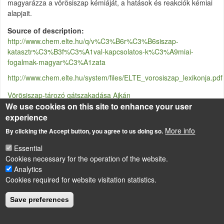
magyarázza a vörösiszap kémiáját, a hatások és reakciók kémiai
alapjait.
Source of description
http://www.chem.elte.hu/q/v%C3%B6r%C3%B6siszap-
katasztr%C3%B3f%C3%A1val-kapcsolatos-k%C3%A9miai-
fogalmak-magyar%C3%A1zata
http://www.chem.elte.hu/system/files/ELTE_vorosiszap_lexikonja.pdf
Vörösiszap-tározó gátszakadása Ajkán
We use cookies on this site to enhance your user
Attached pdf
experience
ELTE_vorosiszap_lexikonja.pdf
More info
By clicking the Accept button, you agree to us doing so.
Essential
Cookies necessary for the operation of the website.
LÁBLÉC
Impressum
Analytics
Cookies required for website visitation statistics.
Powered by
Drupal
Save preferences