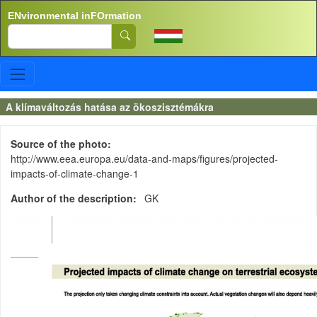
Skip to main content
ENvironmental inFOrmation
Search
A klímaváltozás hatása az ökoszisztémákra
Source of the photo
http://www.eea.europa.eu/data-and-maps/figures/projected-
impacts-of-climate-change-1
Author of the description
GK