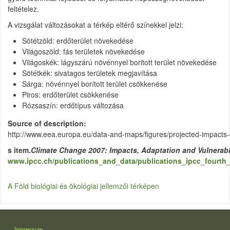
feltételez.
A vizsgálat változásokat a térkép eltérő színekkel jelzi:
Sötétzöld: erdőterület növekedése
Világoszöld: fás területek növekedése
Világoskék: lágyszárú növénnyel boritott terület növekedése
Sötétkék: sivatagos területek megjavítása
Sárga: növénnyel borított terület csökkenése
Piros: erdőterület csökkenése
Rózsaszín: erdőtípus változása
Source of description
http://www.eea.europa.eu/data-and-maps/figures/projected-impacts-
s item.
Climate Change 2007: Impacts, Adaptation and Vulnerabi
www.ipcc.ch/publications_and_data/publications_ipcc_fourth
A Föld biológiai és ökológiai jellemzői térképen
LÁBLÉC
Impressum