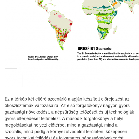
Ez a térkép két eltérő szcenárió alapján készített előrejelzést az
ökoszisztémák változásaira. Az első forgatókönyv nagyon gyors
gazdasági növekedést, a népsűrűség tetőzését és új technológiák
gyors elterjedését feltételezi. A második forgatókönyv a helyi
megoldásokat helyezi előtérbe, mind a gazdasági, mind a
szociális, mind pedig a környezetvédelmi területen, közepesen
gyors technikai fejlődést és folyamatos népességnövekedést