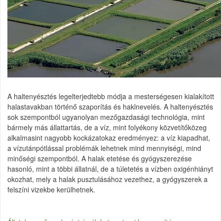
A haltenyésztés legelterjedtebb módja a mesterségesen kialakított
halastavakban történő szaporítás és haklnevelés. A haltenyésztés
sok szempontból ugyanolyan mezőgazdasági technológia, mint
bármely más állattartás, de a víz, mint folyékony közvetítőközeg
alkalmasint nagyobb kockázatokaz eredményez: a víz kiapadhat,
a vízutánpótlással problémák lehetnek mind mennyiségi, mind
minőségi szempontból. A halak etetése és gyógyszerezése
hasonló, mint a többi állatnál, de a túletetés a vízben oxigénhiányt
okozhat, mely a halak pusztulásához vezethez, a gyógyszerek a
felszíni vizekbe kerülhetnek.