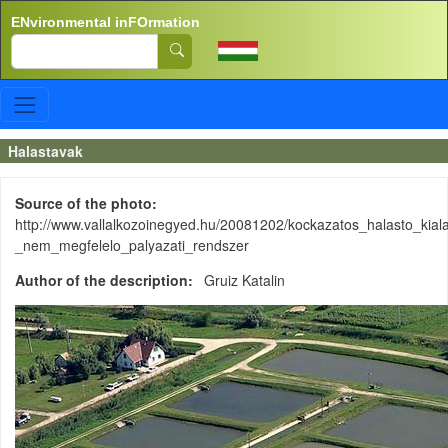
Skip to main content
ENvironmental inFOrmation
Search
Halastavak
Source of the photo
http://www.vallalkozoinegyed.hu/20081202/kockazatos_halasto_kiala
_nem_megfelelo_palyazati_rendszer
Author of the description
Gruiz Katalin