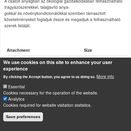
A csatolt anyagban az ökológiai gazdálkodásban felhasználható
trágyázószerekkel, talajjavító anya-
gokkal és növénykondicionálókkal szemben támasztott
követelményeket foglaljuk össze és megadjuk a felhasználható
szerek listáját.
Attachment
Size
Ökotermelés.pdf
241.21 KB
We use cookies on this site to enhance your user
experience
More info
By clicking the Accept button, you agree to us doing so.
Essential
LÁBLÉC
Impressum
Cookies necessary for the operation of the website.
Analytics
Powered by
Drupal
Cookies required for website visitation statistics.
Save preferences