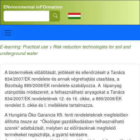
Skip to main content
ENvironmental inFOrmation
Search
E-learning: Practical use
>
Risk reduction technologies for soil and
underground water
A biotermékek előállítását, jelölését és ellenőrzését a Tanács
834/2007/EK rendelete és annak végrehajtási utasítása, a
Bizottság 889/2008/EK rendelete szabályozza. A tápanyag
utánpótlás módszereit, a felhasználható anyagokat a Tanács
834/2007/EK rendeletének 12. és 16. cikke, a 889/2008/EK
rendelet 3. cikke és I. melléklete tartalmazza.
A Hungária Öko Garancia Kft. fenti rendeleteknek megfelelően
állította össze az "Ökológiai gazdálkodásban felhasználható
szerek" adatbázisát, melyben az előírásoknak megfelelő
termékeket regisztrálja, a gyártó kérésére.