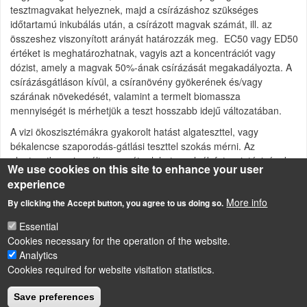
tesztmagvakat helyeznek, majd a csírázáshoz szükséges
időtartamú inkubálás után, a csírázott magvak számát, ill. az
összeshez viszonyított arányát határozzák meg. EC50 vagy ED50
értéket is meghatározhatnak, vagyis azt a koncentrációt vagy
dózist, amely a magvak 50%-ának csírázását megakadályozta. A
csírázásgátláson kívül, a csíranövény gyökerének és/vagy
szárának növekedését, valamint a termelt biomassza
mennyiségét is mérhetjük a teszt hosszabb idejű változatában.
A vizi ökoszisztémákra gyakorolt hatást algateszttel, vagy
békalencse szaporodás-gátlási teszttel szokás mérni. Az
algatesztben vizsgált paraméter lehet az algák fotoszintézisének
We use cookies on this site to enhance your user
gátlására utaló, csökkent felszabaduló oxigénmennyiség, a
experience
sejtszám, a klorofilltartalom, vagy a sejtszámmal arányos
More info
By clicking the Accept button, you agree to us doing so.
zavarosság. A békalencse teszt esetében a hatást a levelek
számának, vagy növekedésének, a növénykék méretének,
Essential
tömegének csökkenése jelzi.
Cookies necessary for the operation of the website.
Analytics
Cookies required for website visitation statistics.
LÁBLÉC
Impressum
Save preferences