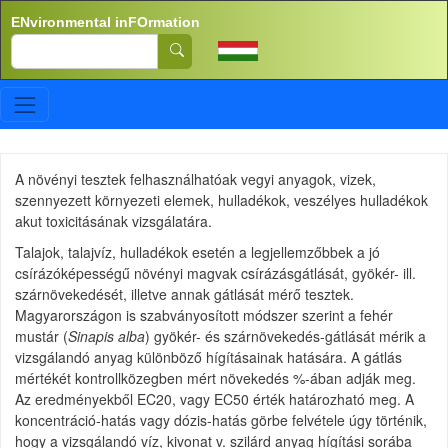
Skip to main content
ENvironmental inFOrmation
Search
A növényi tesztek felhasználhatóak vegyi anyagok, vizek,
szennyezett környezeti elemek, hulladékok, veszélyes hulladékok
akut toxicitásának vizsgálatára.
Talajok, talajvíz, hulladékok esetén a legjellemzőbbek a jó
csírázóképességű növényi magvak csírázásgátlását, gyökér- ill.
szárnövekedését, illetve annak gátlását mérő tesztek.
Magyarországon is szabványosított módszer szerint a fehér
mustár (
Sinapis alba
) gyökér- és szárnövekedés-gátlását mérik a
vizsgálandó anyag különböző hígításainak hatására. A gátlás
mértékét kontrollközegben mért növekedés %-ában adják meg.
Az eredményekből EC20, vagy EC50 érték határozható meg. A
koncentráció-hatás vagy dózis-hatás görbe felvétele úgy történik,
hogy a vizsgálandó víz, kivonat v. szilárd anyag hígítási sorába