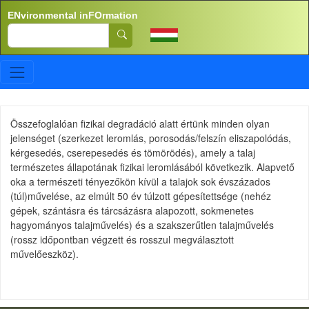
Skip to main content
ENvironmental inFOrmation
Search
Összefoglalóan fizikai degradáció
alatt értünk minden olyan
jelenséget (szerkezet leromlás, porosodás/felszín eliszapolódás,
kérgesedés, cserepesedés és tömörödés), amely a talaj
természetes állapotának fizikai leromlásából következik. Alapvető
oka a természeti tényezőkön kívül a talajok sok évszázados
(túl)művelése, az elmúlt 50 év túlzott gépesítettsége (nehéz
gépek, szántásra és tárcsázásra alapozott, sokmenetes
hagyományos talajművelés) és a szakszerűtlen talajművelés
(rossz időpontban végzett és rosszul megválasztott
művelőeszköz).