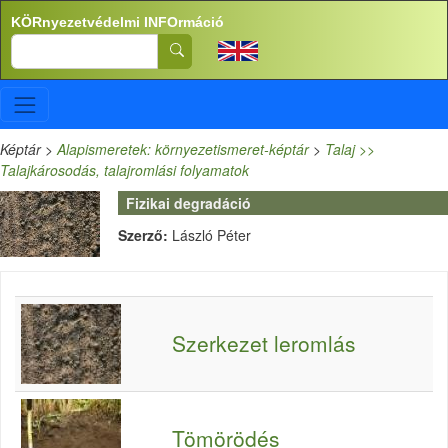
Ugrás a tartalomra
KÖRnyezetvédelmi INFOrmáció
Search
Képtár
>
Alapismeretek: környezetismeret-képtár
>
Talaj >>
Talajkárosodás, talajromlási folyamatok
Fizikai degradáció
Szerző:
László Péter
Szerkezet leromlás
Tömörödés