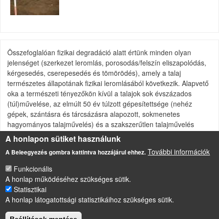
Összefoglalóan fizikai degradáció
alatt értünk minden olyan
jelenséget (szerkezet leromlás, porosodás/felszín eliszapolódás,
kérgesedés, cserepesedés és tömörödés), amely a talaj
természetes állapotának fizikai leromlásából következik. Alapvető
oka a természeti tényezőkön kívül a talajok sok évszázados
(túl)művelése, az elmúlt 50 év túlzott gépesítettsége (nehéz
gépek, szántásra és tárcsázásra alapozott, sokmenetes
hagyományos talajművelés) és a szakszerűtlen talajművelés
(rossz időpontban végzett és rosszul megválasztott
A honlapon sütiket használunk
művelőeszköz).
További információk
A Beleegyezés gombra kattintva hozzájárul ehhez.
Funkcionális
A honlap működéséhez szükséges sütik.
Statisztikai
LÁBLÉC
A honlap látogatottsági statisztikáihoz szükséges sütik.
Impresszum
Sütikezelési szabályzat