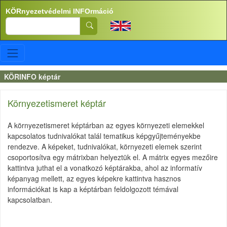
Ugrás a tartalomra
KÖRnyezetvédelmi INFOrmáció
Search
KÖRINFO képtár
Környezetismeret képtár
A környezetismeret képtárban az egyes környezeti elemekkel
kapcsolatos tudnivalókat talál tematikus képgyűjteményekbe
rendezve. A képeket, tudnivalókat, környezeti elemek szerint
csoportosítva egy mátrixban helyeztük el. A mátrix egyes mezőire
kattintva juthat el a vonatkozó képtárakba, ahol az informatív
képanyag mellett, az egyes képekre kattintva hasznos
információkat is kap a képtárban feldolgozott témával
kapcsolatban.