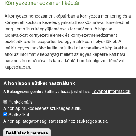
Környezetmenedzsment képtár
A környezetmenedzsment képtárban a környezeti monitoring és a
környezeti kockázatkezelés gyakorlati eszköztárával ismerkedhet
meg, tematikus képgyűjtemények formájában. A képeket,
tudnivalókat környezeti elemek és környezetmenedzsment
eszközök szerint csoportosítva egy mátrixban helyeztük el. A
mátrix egyes mezőire kattintva juthat el a vonatkozó képtárakba,
ahol az informatív képanyag mellett az egyes képekre kattintva
hasznos információkat is kap a képtárban feldolgozott témával
kapcsolatban.
A honlapon sütiket használunk
Egyéb képtárak
További információk
A Beleegyezés gombra kattintva hozzájárul ehhez.
Funkcionális
A honlap működéséhez szükséges sütik.
Statisztikai
LÁBLÉC
A honlap látogatottsági statisztikáihoz szükséges sütik.
Impresszum
Sütikezelési szabályzat
Beállítások mentése