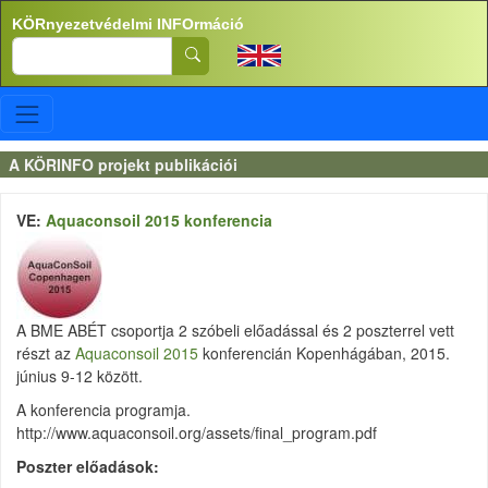
Ugrás a tartalomra
KÖRnyezetvédelmi INFOrmáció
Search
A KÖRINFO projekt publikációi
VE:
Aquaconsoil 2015 konferencia
A BME ABÉT csoportja 2 szóbeli előadással és 2 poszterrel vett
részt az
Aquaconsoil 2015
konferencián Kopenhágában, 2015.
június 9-12 között.
A konferencia programja.
http://www.aquaconsoil.org/assets/final_program.pdf
Poszter előadások: