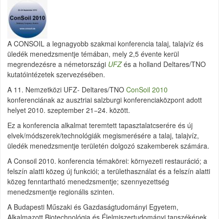
A CONSOIL a legnagyobb szakmai konferencia talaj, talajvíz és
üledék menedzsmentje témában, mely 2,5 évente kerül
megrendezésre a németországi
UFZ
és a holland Deltares/TNO
kutatóintézetek szervezésében.
A 11. Nemzetközi UFZ- Deltares/TNO
ConSoil 2010
konferenciának az ausztriai salzburgi konferenciaközpont adott
helyet 2010. szeptember 21−24. között.
Ez a konferencia alkalmat teremtett tapasztalatcserére és új
elvek/módszerek/technológiák megismerésére a talaj, talajvíz,
üledék menedzsmentje területén dolgozó szakemberek számára.
A Consoil 2010. konferencia témakörei: környezeti restauráció; a
felszín alatti közeg új funkciói; a területhasználat és a felszín alatti
közeg fenntartható menedzsmentje; szennyezettség
menedzsmentje regionális szinten.
A Budapesti Műszaki és Gazdaságtudományi Egyetem,
Alkalmazott Biotechnológia és Élelmiszertudományi tanszékének,