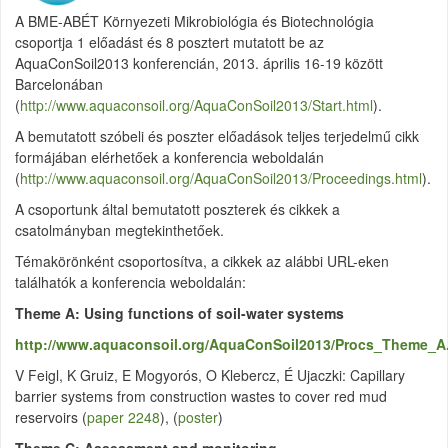
A BME-ABÉT Környezeti Mikrobiológia és Biotechnológia
csoportja 1 előadást és 8 posztert mutatott be az
AquaConSoil2013 konferencián, 2013. április 16-19 között
Barcelonában
(
http://www.aquaconsoil.org/AquaConSoil2013/Start.html
).
A bemutatott szóbeli és poszter előadások teljes terjedelmű cikk
formájában elérhetőek a konferencia weboldalán
(
http://www.aquaconsoil.org/AquaConSoil2013/Proceedings.html
).
A csoportunk által bemutatott poszterek és cikkek a
csatolmányban megtekinthetőek.
Témakörönként csoportosítva, a cikkek az alábbi URL-eken
találhatók a konferencia weboldalán:
Theme A: Using functions of soil-water systems
http://www.aquaconsoil.org/AquaConSoil2013/Procs_Theme_A
V Feigl, K Gruiz, E Mogyorós, O Klebercz, É Ujaczki: Capillary
barrier systems from construction wastes to cover red mud
reservoirs (
paper 2248
), (
poster
)