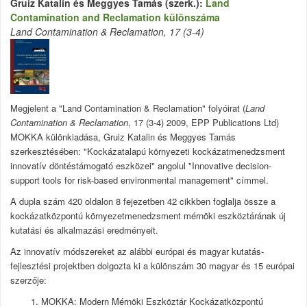
Gruiz Katalin és Meggyes Tamás (szerk.):
Land
Contamination and Reclamation különszáma
Land Contamination & Reclamation, 17 (3-4)
Megjelent a "Land Contamination & Reclamation" folyóirat (
Land
Contamination & Reclamation
, 17 (3-4) 2009, EPP Publications Ltd)
MOKKA különkiadása, Gruiz Katalin és Meggyes Tamás
szerkesztésében: "Kockázatalapú környezeti kockázatmenedzsment
innovatív döntéstámogató eszközei" angolul "Innovative decision-
support tools for risk-based environmental management" címmel.
A dupla szám 420 oldalon 8 fejezetben 42 cikkben foglalja össze a
kockázatközpontú környezetmenedzsment mérnöki eszköztárának új
kutatási és alkalmazási eredményeit.
Az innovatív módszereket az alábbi európai és magyar kutatás-
fejlesztési projektben dolgozta ki a különszám 30 magyar és 15 európai
szerzője:
1. MOKKA: Modern Mérnöki Eszköztár Kockázatközpontú