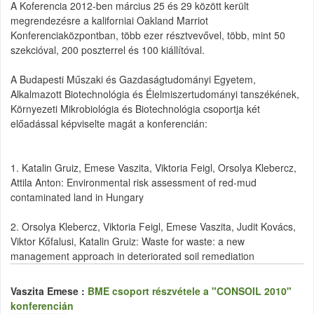
A Koferencia 2012-ben március 25 és 29 között került
megrendezésre a kaliforniai Oakland Marriot
Konferenciaközpontban, több ezer résztvevővel, több, mint 50
szekcióval, 200 poszterrel és 100 kiállítóval.
A Budapesti Műszaki és Gazdaságtudományi Egyetem,
Alkalmazott Biotechnológia és Élelmiszertudományi tanszékének,
Környezeti Mikrobiológia és Biotechnológia csoportja két
előadással képviselte magát a konferencián:
1. Katalin Gruiz, Emese Vaszita, Viktoria Feigl, Orsolya Klebercz,
Attila Anton: Environmental risk assessment of red-mud
contaminated land in Hungary
2. Orsolya Klebercz, Viktoria Feigl, Emese Vaszita, Judit Kovács,
Viktor Kőfalusi, Katalin Gruiz: Waste for waste: a new
management approach in deteriorated soil remediation
Vaszita Emese :
BME csoport részvétele a "CONSOIL 2010"
konferencián