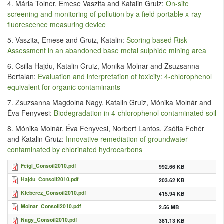
4. Mária Tolner, Emese Vaszita and Katalin Gruiz:
On-site
screening and monitoring of pollution by a field-portable x-ray
fluorescence measuring device
5. Vaszita, Emese and Gruiz, Katalin:
Scoring based Risk
Assessment in an abandoned base metal sulphide mining area
6. Csilla Hajdu, Katalin Gruiz, Monika Molnar and Zsuzsanna
Bertalan:
Evaluation and interpretation of toxicity: 4-chlorophenol
equivalent for organic contaminants
7. Zsuzsanna Magdolna Nagy, Katalin Gruiz, Mónika Molnár and
Éva Fenyvesi:
Biodegradation in 4-chlorophenol contaminated soil
8. Mónika Molnár, Éva Fenyvesi, Norbert Lantos, Zsófia Fehér
and Katalin Gruiz:
Innovative remediation of groundwater
contaminated by chlorinated hydrocarbons
Feigl_Consoil2010.pdf
992.66 KB
Hajdu_Consoil2010.pdf
203.62 KB
Klebercz_Consoil2010.pdf
415.94 KB
Molnar_Consoil2010.pdf
2.56 MB
Nagy_Consoil2010.pdf
381.13 KB