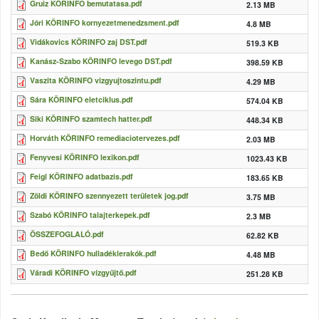
Gruiz KÖRINFO bemutatasa.pdf
2.13 MB
Jóri KÖRINFO kornyezetmenedzsment.pdf
4.8 MB
Vidákovics KÖRINFO zaj DST.pdf
519.3 KB
Kanász-Szabo KÖRINFO levego DST.pdf
398.59 KB
Vaszita KÖRINFO vizgyujtoszintu.pdf
4.29 MB
Sára KÖRINFO eletciklus.pdf
574.04 KB
Siki KÖRINFO szamtech hatter.pdf
448.34 KB
Horváth KÖRINFO remediaciotervezes.pdf
2.03 MB
Fenyvesi KÖRINFO lexikon.pdf
1023.43 KB
Feigl KÖRINFO adatbazis.pdf
183.65 KB
Zöldi KÖRINFO szennyezett területek jog.pdf
3.75 MB
Szabó KÖRINFO talajterkepek.pdf
2.3 MB
ÖSSZEFOGLALÓ.pdf
62.82 KB
Bedő KÖRINFO hulladéklerakók.pdf
4.48 MB
Váradi KÖRINFO vízgyűjtő.pdf
251.28 KB