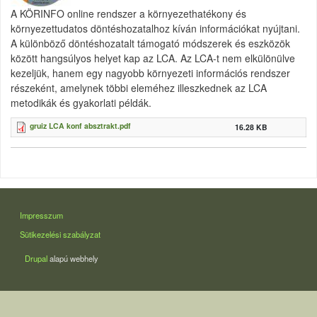
A KÖRINFO online rendszer a környezethatékony és
környezettudatos döntéshozatalhoz kíván információkat nyújtani.
A különböző döntéshozatalt támogató módszerek és eszközök
között hangsúlyos helyet kap az LCA. Az LCA-t nem elkülönülve
kezeljük, hanem egy nagyobb környezeti információs rendszer
részeként, amelynek többi eleméhez illeszkednek az LCA
metodikák és gyakorlati példák.
gruiz LCA konf absztrakt.pdf
16.28 KB
LÁBLÉC
Impresszum
Sütikezelési szabályzat
Drupal
alapú webhely