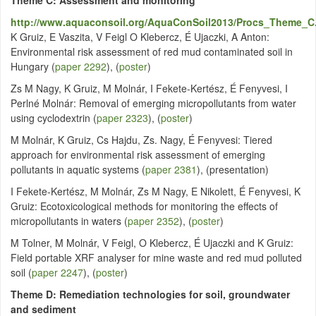
Theme C: Assessment and monitoring
http://www.aquaconsoil.org/AquaConSoil2013/Procs_Theme_C
K Gruiz, E Vaszita, V Feigl O Klebercz, É Ujaczki, A Anton:
Environmental risk assessment of red mud contaminated soil in
Hungary (
paper 2292
), (
poster
)
Zs M Nagy, K Gruiz, M Molnár, I Fekete-Kertész, É Fenyvesi, I
Perlné Molnár: Removal of emerging micropollutants from water
using cyclodextrin (
paper 2323
), (
poster
)
M Molnár, K Gruiz, Cs Hajdu, Zs. Nagy, É Fenyvesi: Tiered
approach for environmental risk assessment of emerging
pollutants in aquatic systems (
paper 2381
), (presentation)
I Fekete-Kertész, M Molnár, Zs M Nagy, E Nikolett, É Fenyvesi, K
Gruiz: Ecotoxicological methods for monitoring the effects of
micropollutants in waters (
paper 2352
), (
poster
)
M Tolner, M Molnár, V Feigl, O Klebercz, É Ujaczki and K Gruiz:
Field portable XRF analyser for mine waste and red mud polluted
soil (
paper 2247
), (
poster
)
Theme D: Remediation technologies for soil, groundwater
and sediment