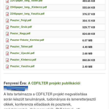
2247paper_long_Tolner.pdf
493.65 KB
2345paper_long._Klebercz.pdf
555.64 KB
2246paper_long_Vaszita.pdf
376.57 KB
Poszter_Feigl.pdf
354.15 KB
Poszter_Gruiz.pdf
529.77 KB
Poster_Nagy.pdf
824.69 KB
Poszter Fekete_Kertész.pdf
6.07 MB
Poszter_Tolner.pdf
4.49 MB
Poszter_Ujaczki.pdf
2.68 MB
Poszter_Klebercz.pdf
860.84 KB
Poszter_Vaszita.pdf
2.49 MB
Fenyvesi Éva:
A CDFILTER projekt publikációi
A
lista
tartalmazza
a CDFILTER
projekt
megvalósítása
során
készült
tanulmányok
,
tudományos
és
ismeretterjesztő
cikkek
,
konferencia
előadások
és
poszterek
,