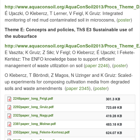
http://www.aquaconsoil.org/AquaConSoil2013/Procs_Theme_D
É Ujaczki, O Klebercz, T Lerner, V Feigl, K Gruiz: Integrated
monitoring of red mud contaminated soil in microcosms, (
poster
)
Theme E: Concepts and policies, ThS E3 Sustainable use of
the subsurface
http://www.aquaconsoil.org/AquaConSoil2013/Procs_Theme_E
E Vaszita; K Gruiz; Z Siki; V Feigl; O Klebercz; É Ujaczki; I Fekete-
Kertész: The ENFO knowledge base to support efficient
management of waste utilization on soil (
paper 2246
), (
poster
)
O Klebercz, T Böröndi, Z Magos, N Uzinger and K Gruiz: Scaled-
up experiments for composing cultivation media from degraded
soils and waste amendments (
paper 2345
), (
poster
)
2248paper_long_Feigl.pdf
301.3 KB
2292paper_long_Gruiz.pdf
723.69 KB
2323paper_long_Nagy.pdf
419.28 KB
2381paper_long_Molnar.pdf
483.18 KB
2352paper_long_Fekete-Kertesz.pdf
624.07 KB