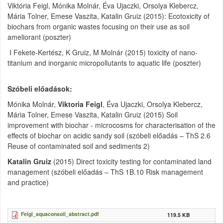
Viktória Feigl, Mónika Molnár, Éva Ujaczki, Orsolya Klebercz,
Mária Tolner, Emese Vaszita, Katalin Gruiz (2015): Ecotoxicity of
biochars from organic wastes focusing on their use as soil
ameliorant (poszter)
I Fekete-Kertész, K Gruiz, M Molnár (2015) toxicity of nano-
titanium and inorganic micropollutants to aquatic life (poszter)
Szóbeli előadások:
Mónika Molnár,
Viktoria Feigl
, Éva Ujaczki, Orsolya Klebercz,
Mária Tolner, Emese Vaszita, Katalin Gruiz (2015) Soil
improvement with biochar - microcosms for characterisation of the
effects of biochar on acidic sandy soil (szóbeli előadás – ThS 2.6
Reuse of contaminated soil and sediments 2)
Katalin Gruiz
(2015) Direct toxicity testing for contaminated land
management (szóbeli előadás – ThS 1B.10 Risk management
and practice)
Feigl_aquaconsoil_abstract.pdf
119.5 KB