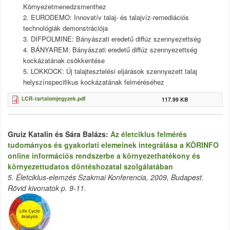
Környezetmenedzsmenthez
2. EURODEMO: Innovatív talaj- és talajvíz-remediációs
technológiák demonstrációja
3. DIFPOLMINE: Bányászati eredetű diffúz szennyezettség
4.
BÁNYAREM: Bányászati eredetű diffúz szennyezettség
kockázatának csökkentése
5.
LOKKOCK: Új talajtesztelési eljárások szennyezett talaj
helyszínspecifikus kockázatának felméréséhez
LCR-tartalomjegyzek.pdf
117.99 KB
Gruiz Katalin és Sára Balázs:
Az életciklus felmérés
tudományos és gyakorlati elemeinek integrálása a KÖRINFO
online információs rendszerbe a környezethatékony és
környezettudatos döntéshozatal szolgálatában
5. Életciklus-elemzés Szakmai Konferencia, 2009, Budapest.
Rövid kivonatok p. 9-11.