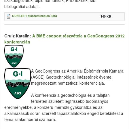
szakdolgozatok
,
diplomamunkák
, PhD
tézisek
,
stb
.
bibliográfiai
adatait
.
CDFILTER disszeminaciós lista
140 KB
Gruiz Katalin:
A BME csoport részvétele a GeoCongress 2012
konferencián
A GeoCongress az Amerikai Építőmérnöki Kamara
(ASCE) Geotechnológiai Intézetének évente
megrendezett nemzetközi konferenciája.
A konferencia a geotechológia és a talajtan
területén született legfrissebb tudományos
eredményekbe, a korszerű mérnöki gyakorlatba és az
alkalmazásuk során szerzett tapasztalatokba enged betekintést a
téma szakemberei számára.