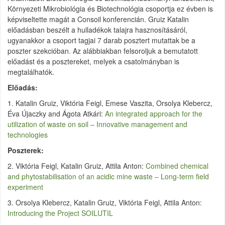
Környezeti Mikrobiológia és Biotechnológia csoportja ez évben is
képviseltette magát a Consoil konferencián. Gruiz Katalin
előadásban beszélt a hulladékok talajra hasznosításáról,
ugyanakkor a csoport tagjai 7 darab posztert mutattak be a
poszter szekcióban. Az alábbiakban felsoroljuk a bemutatott
előadást és a posztereket, melyek a csatolmányban is
megtalálhatók.
Előadás:
1. Katalin Gruiz, Viktória Feigl, Emese Vaszita, Orsolya Klebercz,
Éva Újaczky and Ágota Atkári:
An integrated approach for the
utilization of waste on soil – Innovative management and
technologies
Poszterek:
2. Viktória Feigl, Katalin Gruiz, Attila Anton:
Combined chemical
and phytostabilisation of an acidic mine waste – Long-term field
experiment
3. Orsolya Klebercz, Katalin Gruiz, Viktória Feigl, Attila Anton:
Introducing the Project SOILUTIL